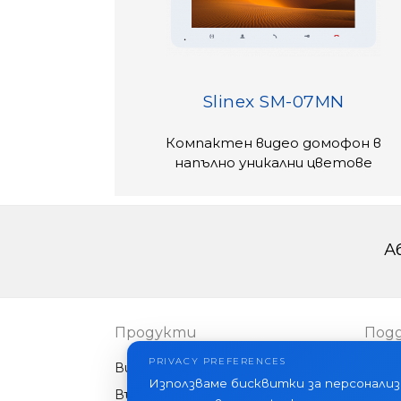
Slinex SM-07MN
Компактен видео домофон в
напълно уникални цветове
А
Продукти
Под
PRIVACY PREFERENCES
Видео домофони
ЧЗВ
Използваме бисквитки за персонализ
Външни панели
Ста