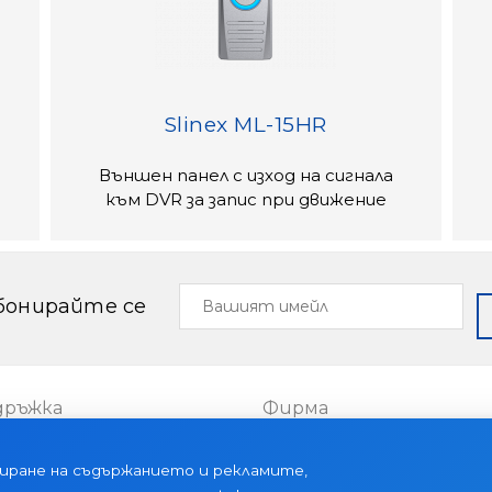
Slinex ML-15HR
Външен панел с изход на сигнала
към DVR за запис при движение
Вашият
бонирайте се
имейл
дръжка
Фирма
Проекти
иране на съдържанието и рекламите,
тии
За нас