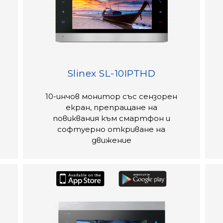
Slinex SL-10IPTHD
10-инчов монитор със сензорен
екран, препращане на
повиквания към смартфон и
софтуерно откриване на
движение