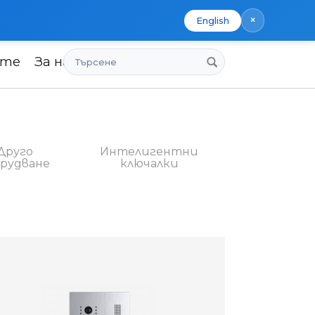
×
English
Търсене
ите
За нас
Друго
Интелигентни
орудване
ключалки