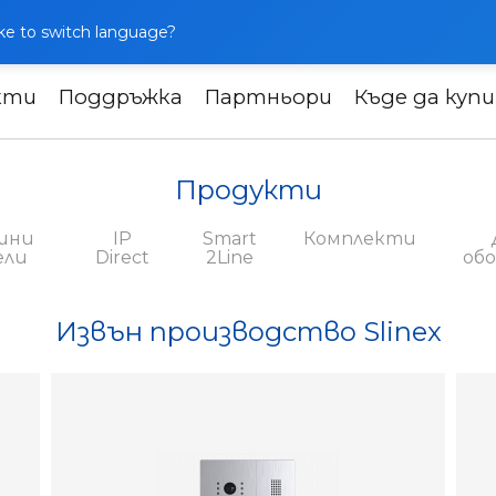
like to switch language?
кти
Поддръжка
Партньори
Къде да куп
одство
Продукти
шни
IP
Smart
Комплекти
ели
Direct
2Line
об
Извън производство Slinex