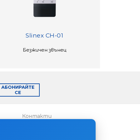
Slinex CH-01
Безжичен звънец
АБОНИРАЙТЕ
СЕ
Контакти
Къде да купите