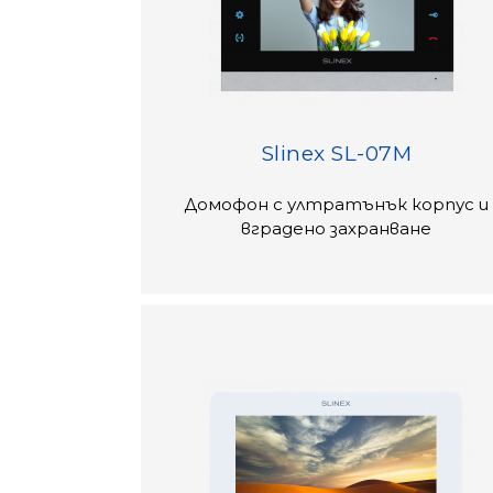
Slinex SL-07M
Домофон с ултратънък корпус и
вградено захранване