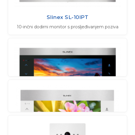
Slinex SL-10IPT
10-inčni dodirni monitor s prosljeđivanjem poziva
Slinex SL-10IPTHD
10-inčni dodirni monitor s prosljeđivanjem poziva na