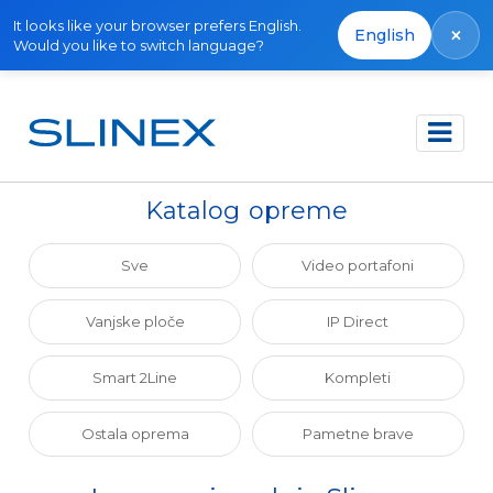
It looks like your browser prefers English.
×
English
Would you like to switch language?
Početna
Katalog
Izvan proizvodnje
Katalog opreme
Sve
Video portafoni
Vanjske ploče
IP Direct
Smart 2Line
Kompleti
Ostala oprema
Pametne brave