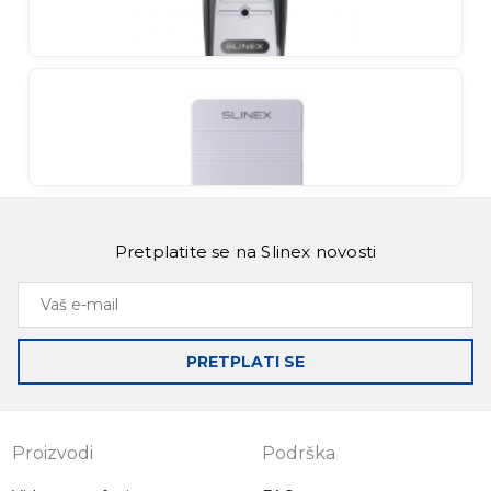
Kompaktni videotelefon u jedinstvenim bojama
Slinex SM-07MN
Kompaktni videotelefon u jedinstvenim bojama
Slinex ML-15HR
Pretplatite se na Slinex novosti
Vanjski panel s izlazom signala na DVR za snimanje
pri pokretu
Vaš
e-
mail
PRETPLATI SE
Slinex CH-01
Bežično zvonce
Proizvodi
Podrška