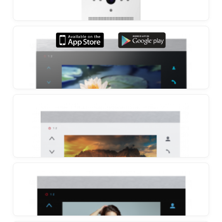
smartphone i detekcijom pokreta
Slinex SL-10M
Videotelefon sa snimanjem pri pokretu
Slinex VR-16
Vanjski panel s jedinstvenim dizajnom
Slinex SL-07IP
Videotelefon s prosljeđivanjem poziva na
smartphone