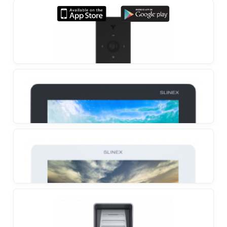
Slinex SL-07IPHD
Videotelefon s prosljeđivanjem poziva na
smartphone i upravljanjem putem aplikacije
Slinex SL-07M
Videotelefon s ultra-tankim tijelom
Slinex ML-20IP
IP videotelefon koji prosljeđuje pozive na vaš
smartphone bez potrebe spajanja na monitor
Slinex SM-07M