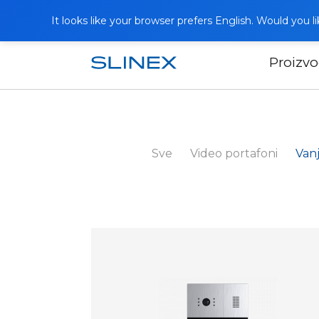
It looks like your browser prefers English. Would you 
Proizvo
Početna
Katalog
Vanjske ploče
Sve
Video portafoni
Van