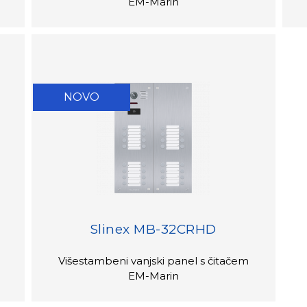
EM-Marin
NOVO
Slinex MB-32CRHD
Višestambeni vanjski panel s čitačem
EM-Marin