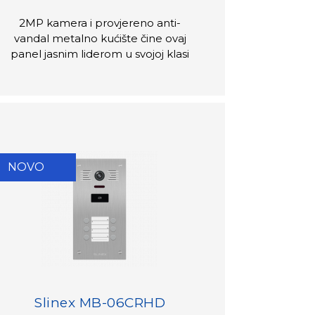
2MP kamera i provjereno anti-
vandal metalno kućište čine ovaj
panel jasnim liderom u svojoj klasi
NOVO
Slinex MB-06CRHD