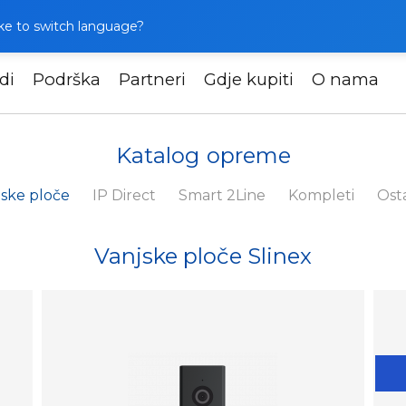
like to switch language?
di
Podrška
Partneri
Gdje kupiti
O nama
Katalog opreme
jske ploče
IP Direct
Smart 2Line
Kompleti
Ost
Vanjske ploče Slinex