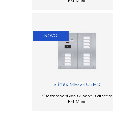
EM-Marin
NOVO
Slinex MB-24CRHD
Višestambeni vanjski panel s čitačem
EM-Marin