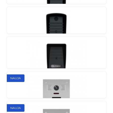
Slinex ML-20CRHD
Individualus lauko skydelis su plačiu žiūros kampu,
AHD/CVBS palaikymu ir belaidžiu ID kortelių
skaitytuvu
Slinex ML-16HD
2MP kamera ir patikrintas antivandalinis metalinis
korpusas daro šį skydelį aiškiu lyderiu savo klasėje
Slinex ML-16HR
NAUJA
Antivandalinis lauko skydelis klasikiniame korpuse
Slinex ML-15HD (juoda)
NAUJA