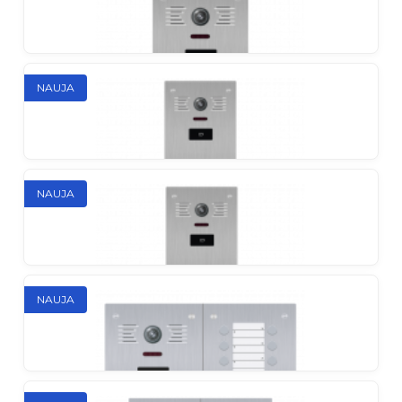
Lauko skydelis su signalo išvedimu į DVR įrašymui
judesio metu ir AHD
NAUJA
Slinex MB-06CRHD
Daugiabutis lauko skydelis su EM-Marin skaitytuvu
NAUJA
Slinex MB-08CRHD
Daugiabutis lauko skydelis su EM-Marin skaitytuvu
NAUJA
Slinex MB-12CRHD
Daugiabutis lauko skydelis su EM-Marin skaitytuvu