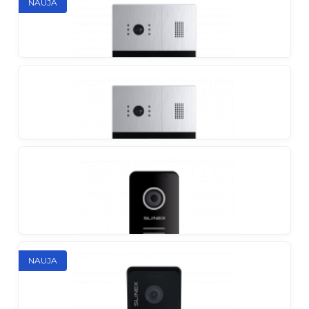
Slinex MA-01CRHD
NAUJA
Individualus lauko skydelis su EM-Marin / MIFARE
skaitytuvu
Slinex MA-02CRHD
Lauko skydelis 2 abonentams
Slinex MA-03CRHD
Lauko skydelis 3 abonentams
Slinex MA-04CRHD
NAUJA
Lauko skydelis 4 abonentams