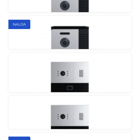
Slinex ML-17HR
NAUJA
Individualus prieinamas lauko skydelis moderniame
antivandaliniame korpuse
Slinex ME-01HD
Individualus lauko skydelis
Slinex ME-02HD
Lauko skydelis 2 abonentams