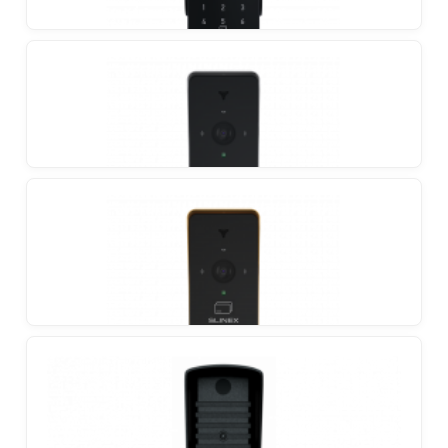
Slinex ML-30CRHD
Lauko stotelė su itin plačiu žiūros kampu 2MP
kamera ir mechaniniu IR filtru
Slinex ML-40ID
Full HD lauko stotelė su prieiga per piršto atspaudą,
kodą ir kortelę su įmontuotu spynos valdymu
Slinex ML-20HD
Individualus lauko skydelis su plačiu žiūros kampu ir
AHD/CVBS palaikymu