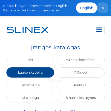
It looks like your browser prefers English.
×
English
Would you like to switch language?
Pagrindinis
Katalogas
Lauko skydeliai
Įrangos katalogas
Visi
Vaizdo domofonai
Lauko skydeliai
IP Direct
Smart 2Line
Rinkiniai
Kita įranga
Išmaniosios spynos