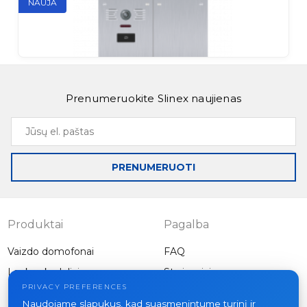
NAUJA
Slinex MB-16CRHD
Daugiabutis lauko skydelis su EM-Marin skaitytuvu
Slinex MB-24CRHD
Prenumeruokite Slinex naujienas
Daugiabutis lauko skydelis su EM-Marin skaitytuvu
Jūsų
el.
paštas
PRENUMERUOTI
Slinex MB-32CRHD
Daugiabutis lauko skydelis su EM-Marin skaitytuvu
Produktai
Pagalba
Vaizdo domofonai
FAQ
Lauko skydeliai
Straipsniai
Įmonė
PRIVACY PREFERENCES
Kita įranga
Naudojame slapukus, kad suasmenintume turinį ir