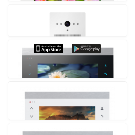
Slinex SL-10IPTHD
10-calowy monitor dotykowy z przekazywaniem
połączeń na smartfon i programową detekcją ruchu
Slinex SL-10M
Domofon z możliwością nagrywania po wykryciu
ruchu po podłączeniu czujnika
Slinex VR-16
Panel zewnętrzny o unikalnym designie
Slinex SL‑07IP
domofon with call forwarding on your smartphone,