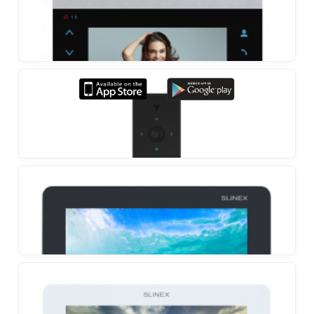
as well as management by application
Slinex SL‑07IPHD
Domofon z przekazywaniem połączeń na smartfon
oraz zarządzaniem przez aplikację
Slinex SL-07M
Domofon z ultracienką obudową i wbudowanym
zasilaczem
Slinex ML-20IP
Panel IP, który przekazuje połączenie na smartfon
bez konieczności podłączania monitora