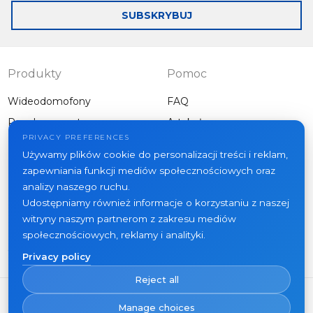
mail
SUBSKRYBUJ
Slinex CH-01
Bezprzewodowy dzwonek
Produkty
Pomoc
Wideodomofony
FAQ
Panele zewnętrzne
Artykuły
Firma
PRIVACY PREFERENCES
Inny sprzęt
Używamy plików cookie do personalizacji treści i reklam,
Projekty
zapewniania funkcji mediów społecznościowych oraz
O nas
analizy naszego ruchu.
Udostępniamy również informacje o korzystaniu z naszej
Aktualności
witryny naszym partnerom z zakresu mediów
Kontakt
społecznościowych, reklamy i analityki.
Gdzie kupić
Privacy policy
Reject all
Manage choices