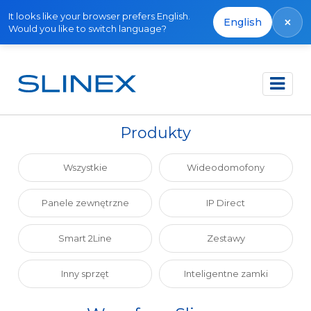
It looks like your browser prefers English.
×
English
Would you like to switch language?
Strona główna
Produkty
Wycofane
Produkty
Wszystkie
Wideodomofony
Panele zewnętrzne
IP Direct
Smart 2Line
Zestawy
Inny sprzęt
Inteligentne zamki