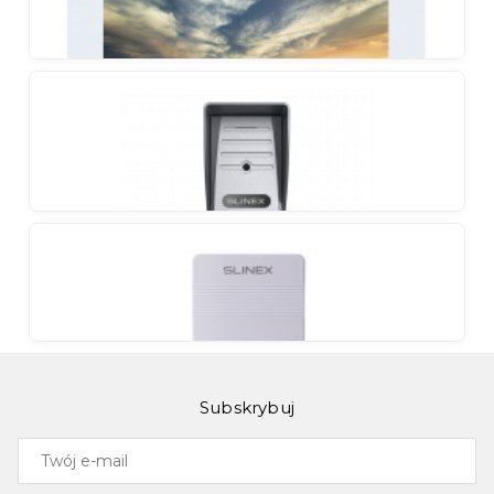
Slinex SM-07M
Kompaktowy wideodomofon w niepowtarzalnych
kolorach
Slinex SM-07MN
Kompaktowy wideodomofon w niepowtarzalnych
kolorach
Slinex ML-15HR
Subskrybuj
Panel zewnętrzny z wyjściem sygnału na DVR do
nagrywania podczas ruchu
Twój
e-