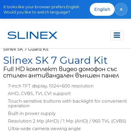
It looks like your browser prefers English.
×
English
Would you like to switch language?
Начало
Продукти
Комплекти
Slinex SK 7 Guard Kit
Slinex SK 7 Guard Kit
Full HD комплект видео домофон със
стилен антивандален външен панел
7-inch TFT display, 1024×600 resolution
AHD, CVBS, TVI, CVI support
Touch-sensitive buttons with backlight for convenient
operation
Built-in power supply
Resolution 2 Mp (AHD) / 1 Mp (AHD) / 960 TVL (CVBS)
Ultra-wide camera viewing angle