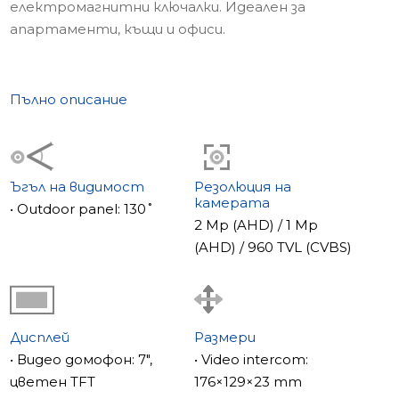
електромагнитни ключалки. Идеален за
апартаменти, къщи и офиси.
Пълно описание
Ъгъл на видимост
Резолюция на
камерата
• Outdoor panel: 130˚
2 Mp (AHD) / 1 Mp
(AHD) / 960 TVL (CVBS)
Дисплей
Размери
• Видео домофон: 7",
• Video intercom:
цветен TFT
176×129×23 mm