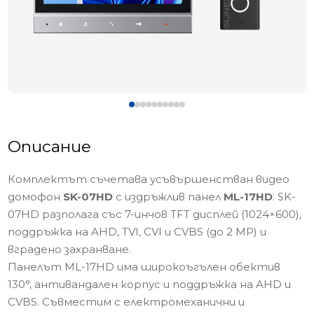
Описание
Комплектът съчетава усъвършенстван видео
домофон
SK-07HD
с издръжлив панел
ML-17HD
. SK-
07HD разполага със 7-инчов TFT дисплей (1024×600),
поддръжка на AHD, TVI, CVI и CVBS (до 2 MP) и
вградено захранване.
Панелът ML-17HD има широкоъгълен обектив
130°, антивандален корпус и поддръжка на AHD и
CVBS. Съвместим с електромеханични и