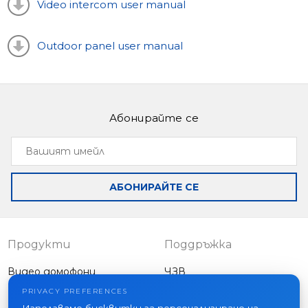
Video intercom user manual
Outdoor panel user manual
Абонирайте се
Вашият
имейл
АБОНИРАЙТЕ СЕ
Продукти
Поддръжка
Видео домофони
ЧЗВ
Външни панели
Статии
PRIVACY PREFERENCES
Фирма