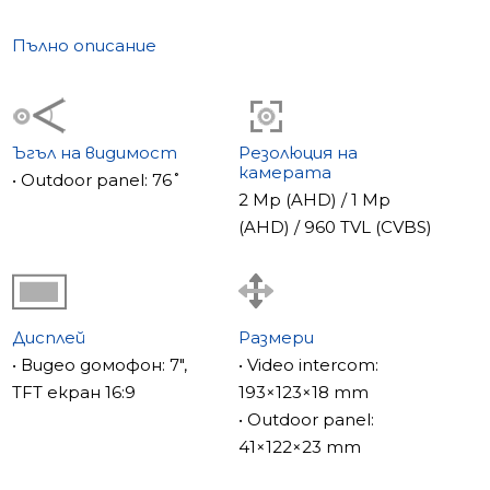
Пълно описание
Ъгъл на видимост
Резолюция на
камерата
• Outdoor panel: 76˚
2 Mp (AHD) / 1 Mp
(AHD) / 960 TVL (CVBS)
Дисплей
Размери
• Видео домофон: 7",
• Video intercom:
TFT екран 16:9
193×123×18 mm
• Outdoor panel:
41×122×23 mm