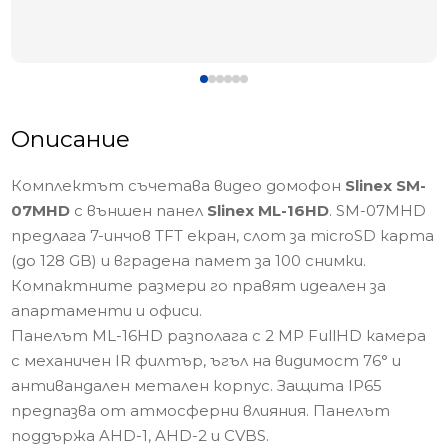
Описание
Комплектът съчетава видео домофон
Slinex SM-
07MHD
с външен панел
Slinex ML-16HD
. SM-07MHD
предлага 7-инчов TFT екран, слот за microSD карта
(до 128 GB) и вградена памет за 100 снимки.
Компактните размери го правят идеален за
апартаменти и офиси.
Панелът ML-16HD разполага с 2 MP FullHD камера
с механичен IR филтър, ъгъл на видимост 76° и
антивандален метален корпус. Защита IP65
предпазва от атмосферни влияния. Панелът
поддържа AHD-1, AHD-2 и CVBS.