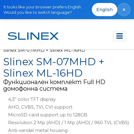
It looks like your browser prefers English.
×
English
Would you like to switch language?
Начало
Продукти
Комплекти
Slinex SM-07MHD + Slinex ML-16HD
Slinex SM-07MHD +
Slinex ML-16HD
Функционален комплект Full HD
домофонна система
4,3” color TFT display
AHD, CVBS, TVI, CVI support
MicroSD card support up to 128GB
Resolution 2 Mp (AHD) / 1 Mp (AHD) / 960 TVL (CVBS)
Anti-vandal metal housing