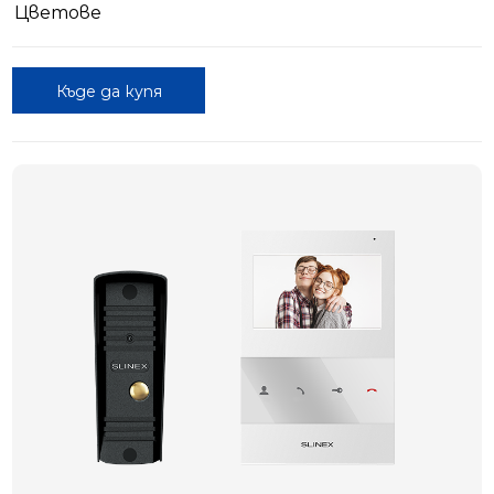
Цветове
Къде да купя