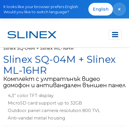
It looks like your browser prefers English.
×
English
Would you like to switch language?
Начало
Продукти
Комплекти
Slinex SQ-04M + Slinex ML-16HR
Slinex SQ-04M + Slinex
ML-16HR
Комплект с ултратънък видео
домофон и антивандален външен панел
4,3” color TFT display
MicroSD card support up to 32GB
Outdoor panel camera resolution 800 TVL
Anti-vandal metal housing