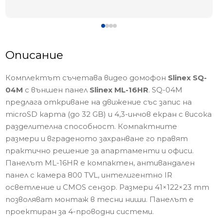
Описание
Комплектът съчетава видео домофон
Slinex SQ-
04M
с външен панел
Slinex ML-16HR
. SQ-04M
предлага откриване на движение със запис на
microSD карта (до 32 GB) и 4,3-инчов екран с висока
разделителна способност. Компактните
размери и вграденото захранване го правят
практично решение за апартаменти и офиси.
Панелът ML-16HR е компактен, антивандален
панел с камера 800 TVL, интелигентно IR
осветление и CMOS сензор. Размери 41×122×23 mm
позволяват монтаж в тесни ниши. Панелът е
проектиран за 4-проводни системи.