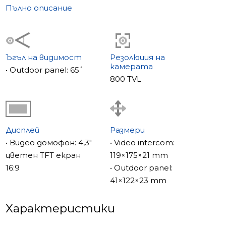
Пълно описание
Ъгъл на видимост
Резолюция на
камерата
• Outdoor panel: 65˚
800 TVL
Дисплей
Размери
• Видео домофон: 4,3"
• Video intercom:
цветен TFT екран
119×175×21 mm
16:9
• Outdoor panel:
41×122×23 mm
Характеристики