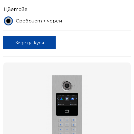
Цветове
Сребрист + черен
Къде да купя