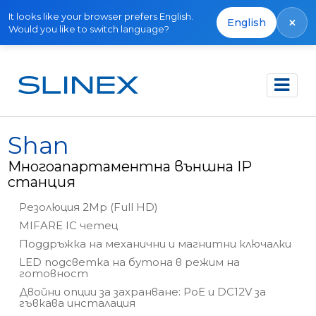
It looks like your browser prefers English.
×
English
Would you like to switch language?
Начало
Продукти
IP Direct
Shan
Shan
Многоапартаментна външна IP
станция
Резолюция 2Mp (Full HD)
MIFARE IC четец
Поддръжка на механични и магнитни ключалки
LED подсветка на бутона в режим на
готовност
Двойни опции за захранване: PoE и DC12V за
гъвкава инсталация