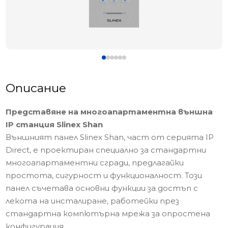
Описание
Представяне на многоапартаментна външна
IP станция Slinex Shan
Външният панел Slinex Shan, част от серията IP
Direct, е проектиран специално за стандартни
многоапартаментни сгради, предлагайки
простота, сигурност и функционалност. Този
панел съчетава основни функции за достъп с
лекота на инсталиране, работейки през
стандартна компютърна мрежа за опростена
конфигурация.