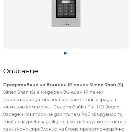
Описание
Представяне на външен IP панел Slinex Shan (S)
Slinex Shan (S) е модерен външен IP панел,
проектиран за многоапартаментни сгради и
жилищни комплекси. Съчетавайки Full HD видео,
вграден контрол на достъпа и PoE свързаност,
той осигурява надеждно и мащабируемо решение
за сигурно управление на входа през стандартна