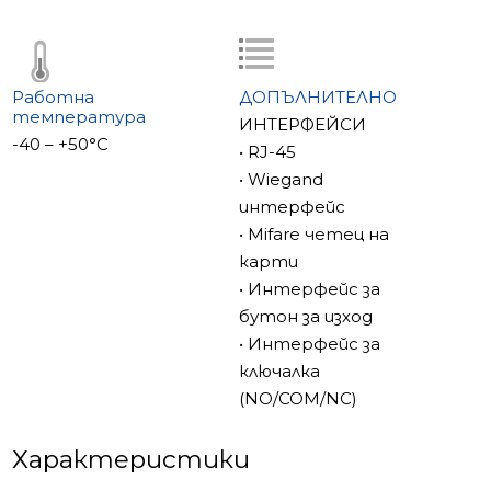
честотната лента, като същевременно
поддържа високо качество на изображението в IP
системи.
Работна
ДОПЪЛНИТЕЛНО
температура
ИНТЕРФЕЙСИ
Интегриран контрол на достъпа Mifare
-40 – +50°С
• RJ-45
Панелът разполага с вграден четец на Mifare
• Wiegand
карти и включва два безжични IC ключа в
интерфейс
комплекта. Гъвкавият контрол на достъпа се
• Mifare четец на
поддържа чрез интерфейс за ключалка
карти
(NO/COM/NC), Wiegand интерфейс и конектор за
• Интерфейс за
бутон за изход.
бутон за изход
• Интерфейс за
Надежден контрол на ключалката
ключалка
Релето на ключалката поддържа непрекъснат
(NO/COM/NC)
ток до 2A, осигурявайки стабилна работа с широк
набор от електрически ключалки.
Характеристики
Захранване PoE или 15V DC