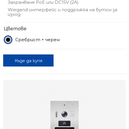
Захранване PoE или DC15V (2A)
Wiegand интерфейс и поддръжка на бутон за
изход
Цветове
Сребрист + черен
Къде да купя