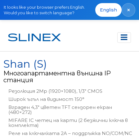
It looks like your browser prefers English.
×
English
Would you like to switch language?
Начало
Продукти
IP Direct
Shan (S)
Shan (S)
Многоапартаментна външна IP
станция
Резолюция 2Mp (1920×1080), 1/3" CMOS
Широк ъгъл на видимост 150°
Вграден 4,3" цветен TFT сензорен екран
(480×272)
MIFARE IC четец на карти (2 безжични ключа в
комплекта)
Реле на ключалката 2A – поддръжка NO/COM/NC