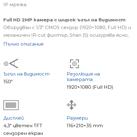
IP мрежа.
Full HD 2MP камера с широк ъгъл на видимост
Оборудван с 1/3" CMOS сензор (1920×1080, Full HD) и
механичен IR-cut филтър, Shan (S) осигурява ясно,
детайлно видео при различни осветителни
Пълно описание
условия. Широкият ъгъл на видимост от 150°
осигурява отлично покритие на входната зона.
Вграден 4,3" дисплей
Ъгъл на видимост
Резолюция на
камерата
Интегрираният 4,3-инчов цветен TFT сензорен
150º
1920×1080 (Full HD)
екран (480×272 px) позволява удобно
взаимодействие и ясна визуална обратна връзка
директно на панела.
Дисплей
Размери
Ефективна видео компресия – H.264 High Profile
4,3" цветен TFT
116×210×35 mm
Поддръжката на H.264 High Profile видео изход
сензорен екран
осигурява оптимизирано използване на