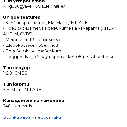
Тип устройство
Външен вид и камера
Индивидуален външен панел
Obudowa MA-01CRHD wykonana jest ze четкано
Unique features
алуминиево фолио i posiada specjalną акрилна вложка
• Комбиниран четец EM-Marin / MIFARE
за четеца. Клас на защита IP65 świadczy o
• Превключвател на режимите на камерата (AHD-H,
odporności na kurz i wilgoć. Panel wyposażony jest w
AHD-M, CVBS)
камера Full HD z kątem widzenia 115°.
• Механичен IR cut филтър
• Широкоъгълен обектив
• Подсветка на табелките
• Поддръжка до 2 разширения MA-08 (17 subscribers)
Тип сензор
1/2.9" CMOS
Тип карти
EM-Marin, MIFARE
Капацитет на паметта
248 user cards
Всички характеристики