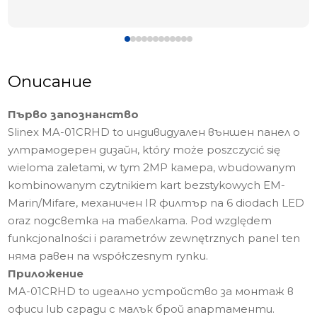
Описание
Първо запознанство
Slinex MA-01CRHD to индивидуален външен панел o
ултрамодерен дизайн, który może poszczycić się
wieloma zaletami, w tym 2MP камера, wbudowanym
kombinowanym czytnikiem kart bezstykowych EM-
Marin/Mifare, механичен IR филтър na 6 diodach LED
oraz подсветка на табелката. Pod względem
funkcjonalności i parametrów zewnętrznych panel ten
няма равен na współczesnym rynku.
Приложение
MA-01CRHD to идеално устройство за монтаж в
офиси lub сгради с малък брой апартаменти.