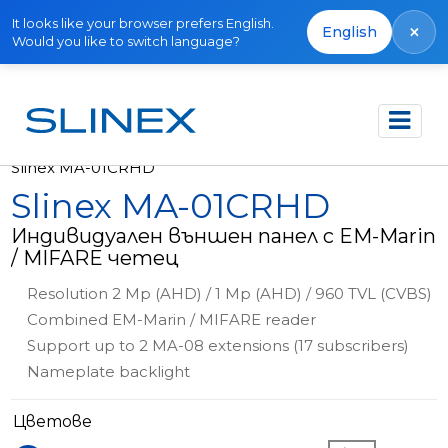
It looks like your browser prefers English.
×
English
Would you like to switch language?
Начало
Продукти
Външни панели
Slinex MA-01CRHD
Slinex MA-01CRHD
Индивидуален външен панел с EM-Marin
/ MIFARE четец
Resolution 2 Mp (AHD) / 1 Mp (AHD) / 960 TVL (CVBS)
Combined EM-Marin / MIFARE reader
Support up to 2 MA-08 extensions (17 subscribers)
Nameplate backlight
Цветове