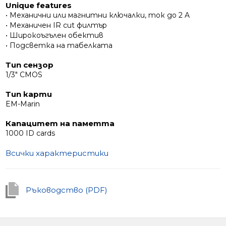
Unique features
• Механични или магнитни ключалки, ток до 2 A
• Механичен IR cut филтър
• Широкоъгълен обектив
• Подсветка на табелката
Тип сензор
1/3" CMOS
Тип карти
EM-Marin
Капацитет на паметта
1000 ID cards
Всички характеристики
Ръководство (PDF)