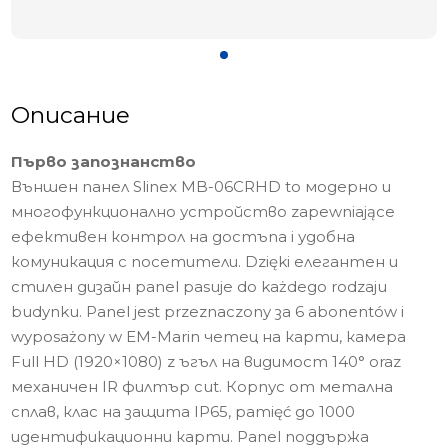
Описание
Първо запознанство
Външен панел Slinex MB-06CRHD to модерно и
многофункционално устройство zapewniające
ефективен контрол на достъпа i удобна
комуникация с посетители. Dzięki елегантен и
стилен дизайн panel pasuje do każdego rodzaju
budynku. Panel jest przeznaczony за 6 abonentów i
wyposażony w EM-Marin четец на карти, камера
Full HD (1920×1080) z ъгъл на видимост 140° oraz
механичен IR филтър cut. Корпус от метална
сплав, клас на защита IP65, pamięć до 1000
идентификационни карти. Panel поддържа