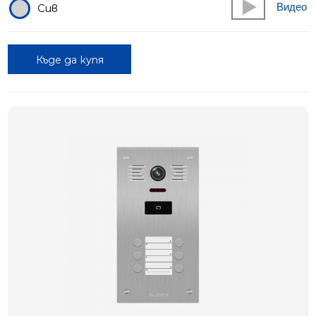
Видео
Сив
Къде да купя