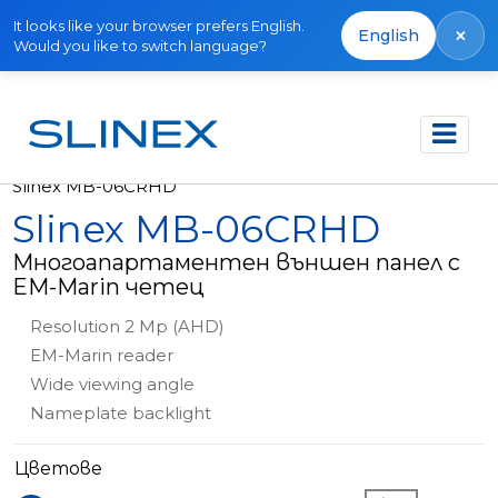
It looks like your browser prefers English.
×
English
Would you like to switch language?
Начало
Продукти
Външни панели
Slinex MB-06CRHD
Slinex MB-06CRHD
Многоапартаментен външен панел с
EM-Marin четец
Resolution 2 Mp (AHD)
EM-Marin reader
Wide viewing angle
Nameplate backlight
Цветове