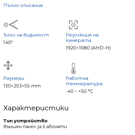
механични и магнитни ключалки с ток до 2 A.
Пълно описание
Специални характеристики
• Широкоъгълен обектив 140°
• Mechaniczny IR cut филтър
• Подсветка на табелката
Ъгъл на видимост
Резолюция на
камерата
• EM-Marin четец на карти
140º
1920×1080 (AHD-H)
• Вградена памет за 1000 карти
• Поддръжка на механични и магнитни ключалки
Размери
Работна
температура
130×253×55 mm
-40 – +50 °С
Характеристики
Тип устройство
Външен панел за 6 абонати