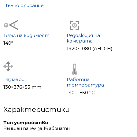
механични и магнитни ключалки с ток до 2 A.
Пълно описание
Специални характеристики
• Широкоъгълен обектив 140°
• Mechaniczny IR cut филтър
• Подсветка на табелката
Ъгъл на видимост
Резолюция на
камерата
• EM-Marin четец на карти
140º
1920×1080 (AHD-H)
• Вградена памет за 1000 карти
• Поддръжка на механични и магнитни ключалки
Размери
Работна
температура
130×376×55 mm
-40 – +50 °С
Характеристики
Тип устройство
Външен панел за 16 абонати