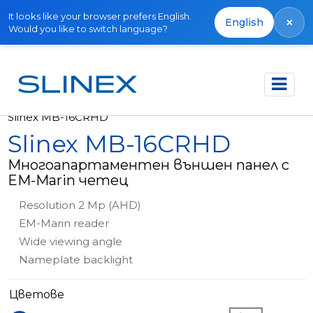
It looks like your browser prefers English.
×
English
Would you like to switch language?
Начало
Продукти
Външни панели
Slinex MB-16CRHD
Slinex MB-16CRHD
Многоапартаментен външен панел с
EM-Marin четец
Resolution 2 Mp (AHD)
EM-Marin reader
Wide viewing angle
Nameplate backlight
Цветове