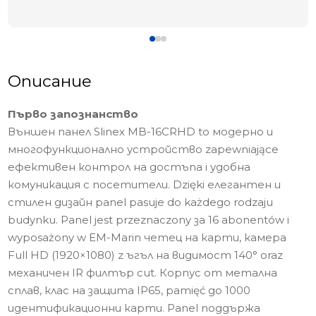
Описание
Първо запознанство
Външен панел Slinex MB-16CRHD to модерно и
многофункционално устройство zapewniające
ефективен контрол на достъпа i удобна
комуникация с посетители. Dzięki елегантен и
стилен дизайн panel pasuje do każdego rodzaju
budynku. Panel jest przeznaczony за 16 abonentów i
wyposażony w EM-Marin четец на карти, камера
Full HD (1920×1080) z ъгъл на видимост 140° oraz
механичен IR филтър cut. Корпус от метална
сплав, клас на защита IP65, pamięć до 1000
идентификационни карти. Panel поддържа