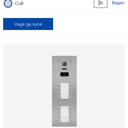
Видео
Сив
Къде да купя