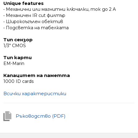
Unique features
• Механични или магнитни ключалки, ток до 2 A
• Механичен IR cut филтър
• Широкоъгълен обектив
• Подсветка на табелката
Тип сензор
1/3" CMOS
Тип карти
EM-Marin
Капацитет на паметта
1000 ID cards
Всички характеристики
Ръководство (PDF)