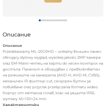
Описание
Описание
Przedstawiamy ML-20CRHD – unikalny външен панел
oferujący stylowy wygląd, wysokiej jakości 2MP камера
oraz EM-Marin четец на карти do лесен контрол на
достъпа. Панелът е оборудван с превключвател
на режимите на камерата (AHD-H, AHD-M, CVBS),
механичен IR филтър-cut, сензорен бутон за
повикване oraz przycisk przełączania formatu wideo.
Корпус от метална сплав, клас на защита IP65,
wymiary 45×130×24 mm.
Характеристики