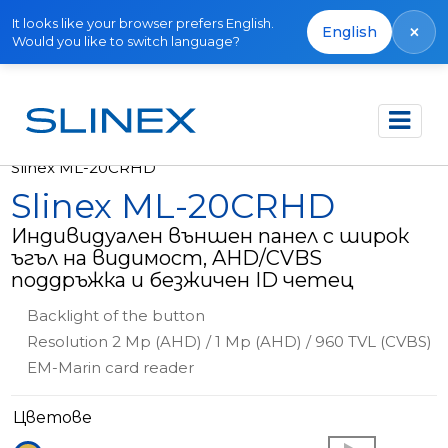
It looks like your browser prefers English.
×
English
Would you like to switch language?
Начало
Продукти
Външни панели
Slinex ML-20CRHD
Slinex ML-20CRHD
Индивидуален външен панел с широк
ъгъл на видимост, AHD/CVBS
поддръжка и безжичен ID четец
Backlight of the button
Resolution 2 Mp (AHD) / 1 Mp (AHD) / 960 TVL (CVBS)
EM-Marin card reader
Цветове