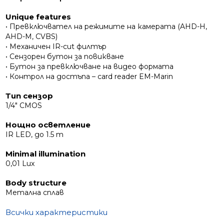
Unique features
• Превключвател на режимите на камерата (AHD-H,
AHD-M, CVBS)
• Механичен IR-cut филтър
• Сензорен бутон за повикване
• Бутон за превключване на видео формата
• Контрол на достъпа – card reader EM-Marin
Тип сензор
1/4" CMOS
Нощно осветление
IR LED, до 1.5 m
Minimal illumination
0,01 Lux
Body structure
Метална сплав
Всички характеристики