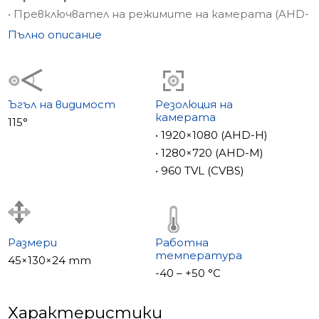
• Превключвател на режимите на камерата (AHD-
H, AHD-M, CVBS)
Пълно описание
• Механичен IR-cut филтър
• Сензорен бутон за повикване
• EM-Marin четец на карти
Ъгъл на видимост
Резолюция на
камерата
115°
• 1920×1080 (AHD-H)
• 1280×720 (AHD-M)
• 960 TVL (CVBS)
Размери
Работна
температура
45×130×24 mm
-40 – +50 °С
Характеристики