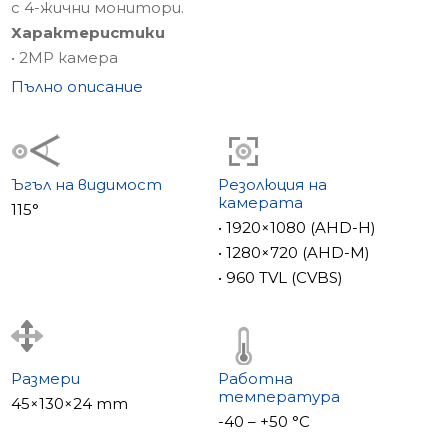
с 4-жични монитори.
Характеристики
• 2MP камера
• Ъгъл на видимост 115° lub 150°
Пълно описание
• Поддръжка AHD/CVBS
• IR cut филтър
• Сензорен бутон за повикване
• Отделен проводник за захранване на камерата
Ъгъл на видимост
Резолюция на
камерата
115°
• 1920×1080 (AHD-H)
• 1280×720 (AHD-M)
• 960 TVL (CVBS)
Размери
Работна
температура
45×130×24 mm
-40 – +50 °С