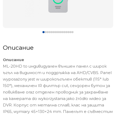
Описание
Описание
ML-20HD to индивидуален външен панел с широк
ъгъл на видимост и поддръжка на AHD/CVBS. Panel
wyposażony jest w широкоъгълен обектив (115° lub
150°), механичен IR филтър cut, сензорен бутон за
повикване oraz отделен проводник за захранване
на камерата do wykorzystania jako źródło wideo за
DVR. Корпус от метална сплав, клас на защита
IP65, wymiary 45×130×24 mm. Панелът е съвместим