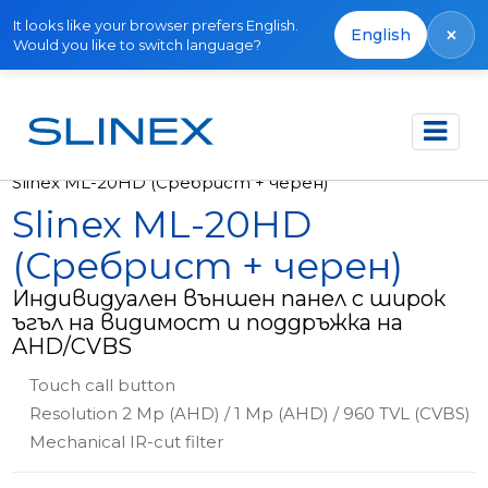
It looks like your browser prefers English.
×
English
Would you like to switch language?
Начало
Продукти
Външни панели
Slinex ML-20HD (Сребрист + черен)
Slinex ML-20HD
(Сребрист + черен)
Индивидуален външен панел с широк
ъгъл на видимост и поддръжка на
AHD/CVBS
Touch call button
Resolution 2 Mp (AHD) / 1 Mp (AHD) / 960 TVL (CVBS)
Mechanical IR-cut filter