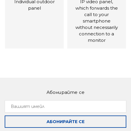
Individual outdoor
IP video panel,
panel
which forwards the
call to your
smartphone
without necessarily
connection to a
monitor
Абонирайте се
Slinex XR-30IP
Slinex ML-15HR
Вашият
Converter, with
Outdoor panel
имейл
which you can
with output of
receive calls from
signal on the DVR
АБОНИРАЙТЕ СЕ
any 4-wired
for recording on
intercom to your
motion