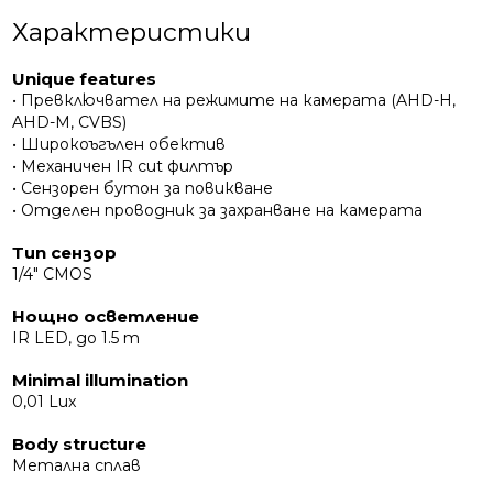
Характеристики
Unique features
• Превключвател на режимите на камерата (AHD-H,
AHD-M, CVBS)
• Широкоъгълен обектив
• Механичен IR cut филтър
• Сензорен бутон за повикване
• Отделен проводник за захранване на камерата
Тип сензор
1/4" CMOS
Нощно осветление
IR LED, до 1.5 m
Minimal illumination
0,01 Lux
Body structure
Метална сплав