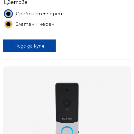
Цветове
Сребрист + черен
Златен + черен
Къде да купя