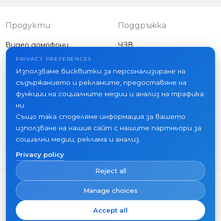
smartphone
Продукти
Поддръжка
Видео домофони
ЧЗВ
Външни панели
Статии
PRIVACY PREFERENCES
Фирма
Използваме бисквитки за персонализиране на
Друго оборудване
съдържанието и рекламите, предоставяне на
Проекти
функции на социалните медии и анализ на трафика
За нас
ни.
Също така споделяме информация за вашето
Новини
използване на нашия сайт с нашите партньори за
Контакти
социални медии, реклама и анализ.
Къде да купите
Privacy policy
Reject all
Manage choices
Accept all