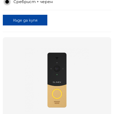
Сребрист + черен
Къде да купя