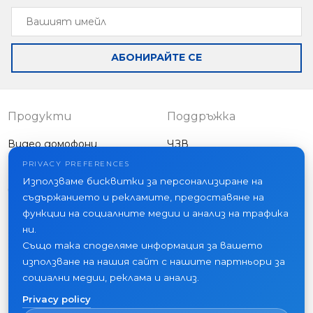
Вашият
Individual outdoor
Individual outdoor
имейл
panel with wide
panel
view angle and
АБОНИРАЙТЕ СЕ
AHD/CVBS
support
Продукти
Поддръжка
Видео домофони
ЧЗВ
Външни панели
Статии
PRIVACY PREFERENCES
Фирма
Използваме бисквитки за персонализиране на
Друго оборудване
съдържанието и рекламите, предоставяне на
Проекти
функции на социалните медии и анализ на трафика
За нас
ни.
Също така споделяме информация за вашето
Новини
използване на нашия сайт с нашите партньори за
Контакти
социални медии, реклама и анализ.
Къде да купите
Privacy policy