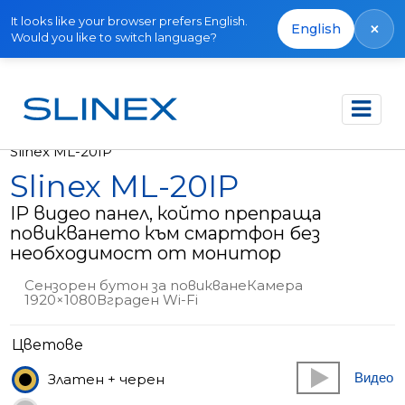
It looks like your browser prefers English.
×
English
Would you like to switch language?
Начало
Продукти
Извън производство
Slinex ML-20IP
Slinex ML-20IP
IP видео панел, който препраща
повикването към смартфон без
необходимост от монитор
Сензорен бутон за повикванеКамера
1920×1080Вграден Wi-Fi
Цветове
Видео
Златен + черен