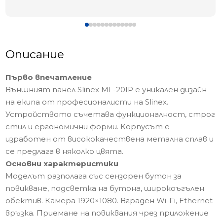
Описание
Първо впечатление
Външният панел Slinex ML-20IP е уникален дизайн
на екипа от професионалисти на Slinex.
Устройството съчетава функционалност, строг
стил и ергономични форми. Корпусът е
изработен от висококачествена метална сплав и
се предлага в няколко цвята.
Основни характеристики
Моделът разполага със сензорен бутон за
повикване, подсветка на бутона, широкоъгълен
обектив. Камера 1920×1080. Вграден Wi-Fi, Ethernet
връзка. Приемане на повиквания чрез приложение