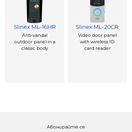
Slinex ML-16HR
Slinex ML-20CR
Anti-vandal
Video door panel
outdoor panel in a
with wireless ID
classic body
card reader
Абонирайте се
Slinex ML-20HD
Slinex Uma