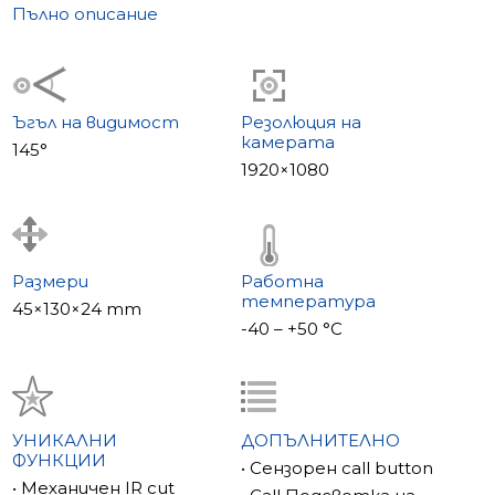
на смартфон. 16 GB вътрешна памет.
Пълно описание
Технически данни
Размери 45×130×24 mm, IP65, температура -40 –
+50 °С, захранване DC 12V.
Slinex ML-20IP е модерен IP панел за всеки дом.
Ъгъл на видимост
Резолюция на
камерата
145°
1920×1080
Размери
Работна
температура
45×130×24 mm
-40 – +50 °С
УНИКАЛНИ
ДОПЪЛНИТЕЛНО
ФУНКЦИИ
• Сензорен call button
• Механичен IR cut