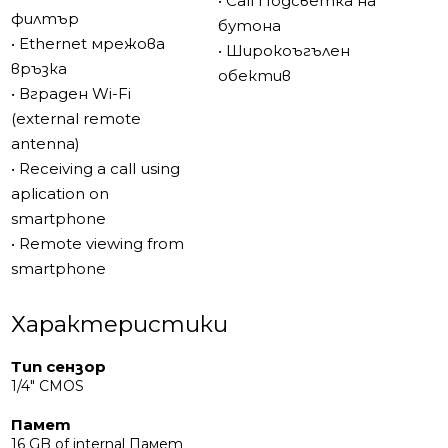
• Call Подсветка на
филтър
бутона
• Ethernet мрежова
• Широкоъгълен
връзка
обектив
• Вграден Wi-Fi
(external remote
antenna)
• Receiving a call using
aplication on
smartphone
• Remote viewing from
smartphone
Характеристики
Тип сензор
1/4" CMOS
Памет
16 GB of internal Памет