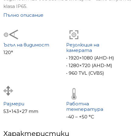
klasa IP65.
Характеристики
Пълно описание
• Czytnik linii papilarnych
• Mifare четец IC
• Kod PIN
• Kamera Full HD
Ъгъл на видимост
Резолюция на
камерата
• Wbudowane zarządzanie zamkiem
120°
• 1920×1080 (AHD-H)
• 1280×720 (AHD-M)
• 960 TVL (CVBS)
Размери
Работна
температура
53×143×27 mm
-40 – +50 °С
Характеристики