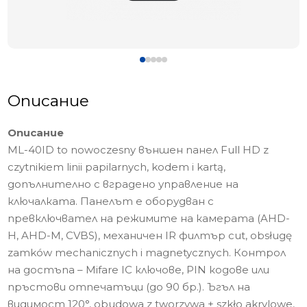
Описание
Описание
ML-40ID to nowoczesny външен панел Full HD z
czytnikiem linii papilarnych, kodem i kartą,
допълнително с вградено управление на
ключалката. Панелът е оборудван с
превключвател на режимите на камерата (AHD-
H, AHD-M, CVBS), механичен IR филтър cut, obsługę
zamków mechanicznych i magnetycznych. Контрол
на достъпа – Mifare IC ключове, PIN кодове или
пръстови отпечатъци (до 90 бр.). Ъгъл на
видимост 120°, obudowa z tworzywa + szkło akrylowe,