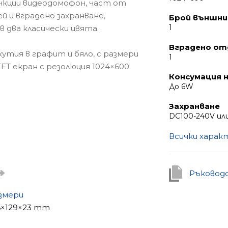
ункции видеодомофон, част от
й и вградено захранване,
Брой външни
1
 два класически цвята.
Вградено от
тия в графит и бяло, с размери
1
TFT екран с резолюция 1024×600.
Консумация н
До 6W
Захранване
DC100-240V ил
Всички хара
Ръковод
змери
6×129×23 mm