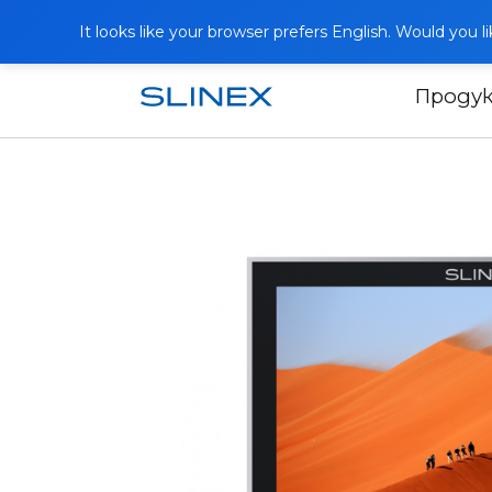
It looks like your browser prefers English. Would you 
Проду
Начало
Продукти
Видео домофо