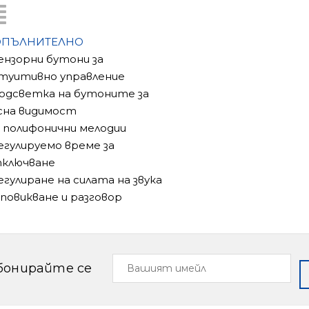
ОПЪЛНИТЕЛНО
Сензорни бутони за
туитивно управление
Подсветка на бутоните за
сна видимост
16 полифонични мелодии
Регулируемо време за
ключване
Регулиране на силата на звука
 повикване и разговор
Вашият
бонирайте се
имейл