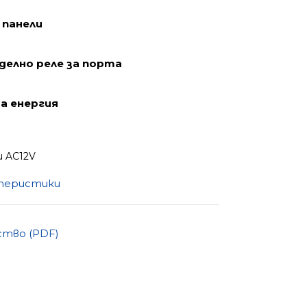
 панели
делно реле за порта
а енергия
и AC12V
ктеристики
ство (PDF)