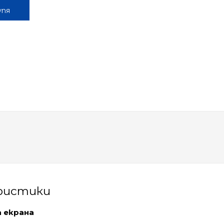
упя
ристики
а екрана