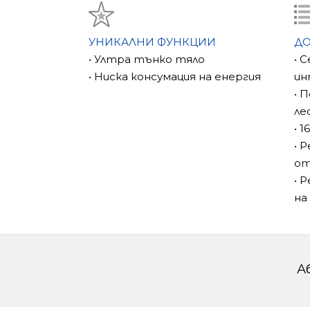
УНИКАЛНИ ФУНКЦИИ
Д
• Ултра тънко тяло
• 
• Ниска консумация на енергия
ин
• 
ле
• 
• 
от
• 
на
А