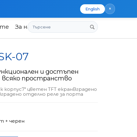
×
English
Търсене
ите
За нас
 SK-07
ункционален и достъпен
а всяко пространство
 корпус7" цветен TFT екранВградено
Вградено отделно реле за порта
т + черен