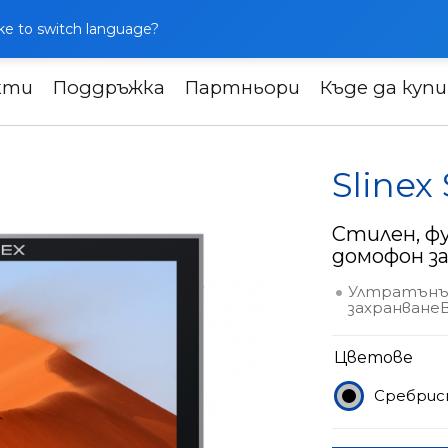
like to switch language?
кти
Поддръжка
Партньори
Къде да куп
ни
Slinex SK-07
Slinex
Стилен, ф
домофон з
Ултратънък
захранване
Цветове
Сребрис