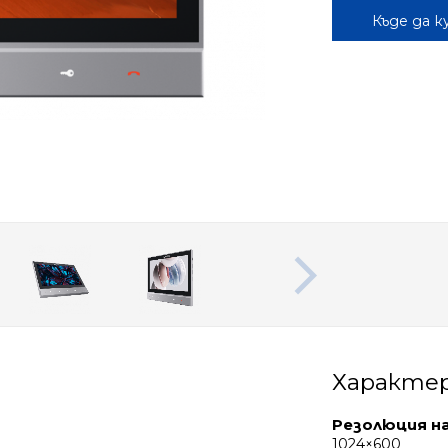
Къде да к
Характе
Резолюция н
1024×600