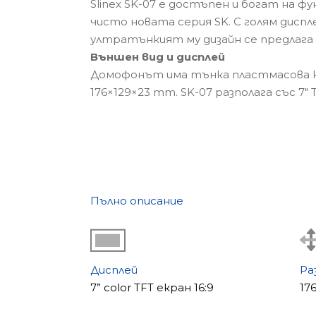
Slinex SK-07 е достъпен и богат на ф
чисто новата серия SK. С голям диспле
ултратънкият му дизайн се предлага в
Външен вид и дисплей
Домофонът има тънка пластмасова ку
176×129×23 mm. SK-07 разполага със 7" 
Пълно описание
Дисплей
Ра
7” color TFT екран 16:9
17