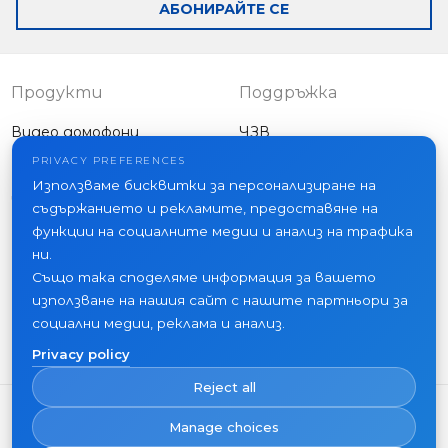
АБОНИРАЙТЕ СЕ
Продукти
Поддръжка
Видео домофони
ЧЗВ
Външни панели
Статии
PRIVACY PREFERENCES
Фирма
Използваме бисквитки за персонализиране на
Друго оборудване
съдържанието и рекламите, предоставяне на
Проекти
функции на социалните медии и анализ на трафика
За нас
ни.
Също така споделяме информация за вашето
Новини
използване на нашия сайт с нашите партньори за
Контакти
социални медии, реклама и анализ.
Къде да купите
Privacy policy
Reject all
Manage choices