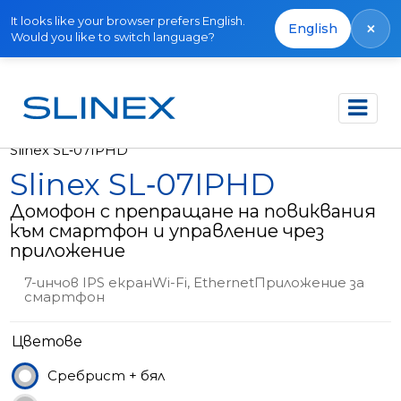
It looks like your browser prefers English.
×
English
Would you like to switch language?
Начало
Продукти
Извън производство
Slinex SL‑07IPHD
Slinex SL‑07IPHD
Домофон с препращане на повиквания
към смартфон и управление чрез
приложение
7-инчов IPS екранWi-Fi, EthernetПриложение за
смартфон
Цветове
Сребрист + бял