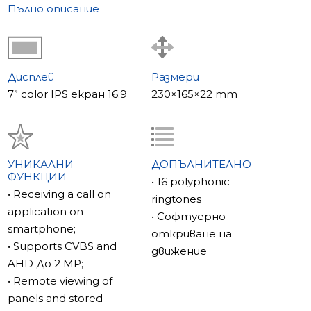
16 полифонични мелодии. Поддръжка на CVBS и AHD
Пълно описание
до 2 MP.
Slinex SL-07IPHD е усъвършенстван IP домофон с
елегантен дизайн.
Дисплей
Размери
7” color IPS екран 16:9
230×165×22 mm
УНИКАЛНИ
ДОПЪЛНИТЕЛНО
ФУНКЦИИ
• 16 polyphonic
• Receiving a call on
ringtones
application on
• Софтуерно
smartphone;
откриване на
• Supports CVBS and
движение
AHD До 2 MP;
• Remote viewing of
panels and stored