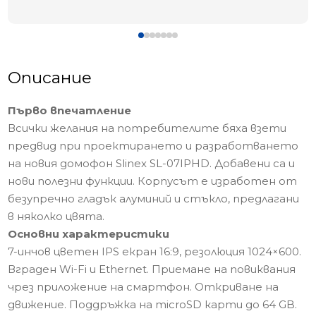
Описание
Първо впечатление
Всички желания на потребителите бяха взети
предвид при проектирането и разработването
на новия домофон Slinex SL-07IPHD. Добавени са и
нови полезни функции. Корпусът е изработен от
безупречно гладък алуминий и стъкло, предлагани
в няколко цвята.
Основни характеристики
7-инчов цветен IPS екран 16:9, резолюция 1024×600.
Вграден Wi-Fi и Ethernet. Приемане на повиквания
чрез приложение на смартфон. Откриване на
движение. Поддръжка на microSD карти до 64 GB.