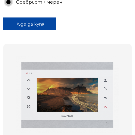
Сребрист + черен
Къде да купя