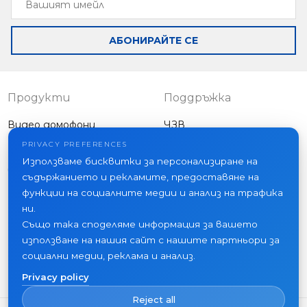
имейл
АБОНИРАЙТЕ СЕ
Продукти
Поддръжка
Видео домофони
ЧЗВ
Външни панели
Статии
PRIVACY PREFERENCES
Фирма
Използваме бисквитки за персонализиране на
Друго оборудване
съдържанието и рекламите, предоставяне на
Проекти
функции на социалните медии и анализ на трафика
За нас
ни.
Също така споделяме информация за вашето
Новини
използване на нашия сайт с нашите партньори за
Контакти
социални медии, реклама и анализ.
Къде да купите
Privacy policy
Reject all