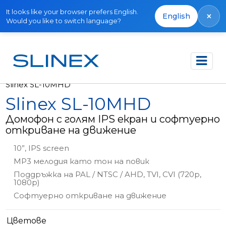
It looks like your browser prefers English.
×
English
Would you like to switch language?
Начало
Продукти
Видео домофони
Slinex SL-10MHD
Slinex SL-10MHD
Домофон с голям IPS екран и софтуерно
откриване на движение
10”, IPS screen
MP3 мелодия като тон на повик
Поддръжка на PAL / NTSC / AHD, TVI, CVI (720p,
1080p)
Софтуерно откриване на движение
Цветове