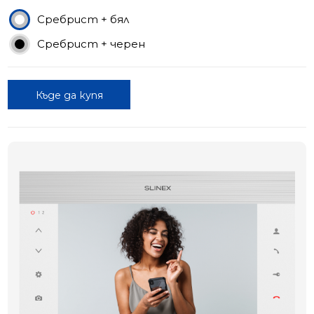
Сребрист + бял
Сребрист + черен
Къде да купя