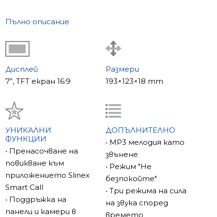
Пълно описание
Дисплей
Размери
7”, TFT екран 16:9
193×123×18 mm
УНИКАЛНИ
ДОПЪЛНИТЕЛНО
ФУНКЦИИ
• MP3 мелодия като
• Пренасочване на
звънене
повикване към
• Режим "Не
приложението Slinex
безпокойте"
Smart Call
• Три режима на сила
• Поддръжка на
на звука според
панели и камери в
времето