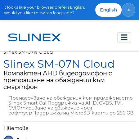
It looks like your browser prefers English.
×
English
Would you like to switch language?
Начало
Продукти
Видео домофони
Slinex SM-07N Cloud
Slinex SM-07N Cloud
Компактен AHD видеодомофон с
препращане на обаждания към
смартфон
Пренасочване на обаждания към приложението
Slinex Smart CallПоддръжка на AHD, CVBS, TVI,
CVIОткриване на движение чрез
софтуерПоддръжка на MicroSD карти до 256 GB
Цветове