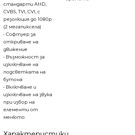
стандарти AHD,
CVBS, TVI, CVI, с
резолюция до 1080p
(2 мегапиксела)
• Софтуер за
откриване на
движение
• Възможност за
изключване на
подсветката на
бутона
• Включване и
изключване на звука
при избор на
елементи от
менюто
Характеристики