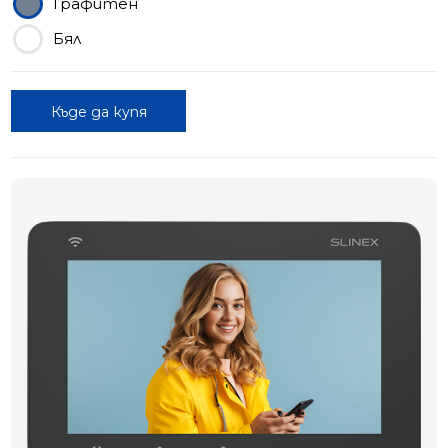
Графитен
Бял
Къде да купя