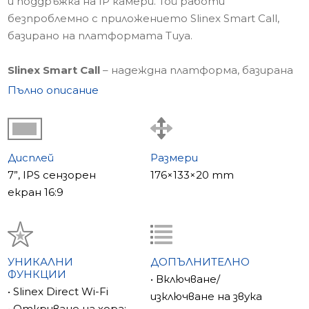
и поддръжка на IP камери. Той работи
безпроблемно с приложението Slinex Smart Call,
базирано на платформата Tuya.
Slinex Smart Call
– надеждна платформа, базирана
на Tuya, за препращане на обаждания директно
Пълно описание
към вашия смартфон. Sonik 7 AI вече е сред
устройствата, напълно съвместими с
приложението Slinex Smart Call, осигурявайки
безпроблемно управление на домофона от всяко
Дисплей
Размери
място по света.
7”, IPS сензорен
176×133×20 mm
екран 16:9
AI засичане на движение – Интелигентен
контрол на сигурността
Функцията Human Detection анализира
изображението и идентифицира хора в кадъра.
УНИКАЛНИ
ДОПЪЛНИТЕЛНО
ФУНКЦИИ
Благодарение на AI засичането, видеодомофонът
• Включване/
• Slinex Direct Wi-Fi
игнорира движение, причинено от животни,
изключване на звука
• Откриване на хора: