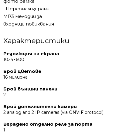
фото рамка
живи изображения при всякакви светлинни условия.
• Персонализирани
С ъгъл на видимост 178° и антирефлексно
MP3 мелодии за
покритие, изображението остава ясно дори при
входящи повиквания
пряка сльлчева светлина.
Характеристики
Slinex Sonik 7 AI е видеодомофон от следващо
поколение за ефективна защита на вашия дом,
Резолюция на екрана
апартамент, офис или търговски обект.
1024×600
Брой цветове
16 милиона
Брой външни панели
2
Брой допълнителни камери
2 analog and 2 IP cameras (via ONVIF protocol)
Вградено отделно реле за порта
1