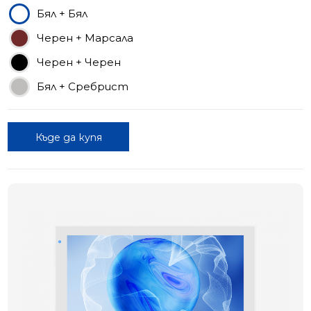
Бял + Бял
Черен + Марсала
Черен + Черен
Бял + Сребрист
Къде да купя