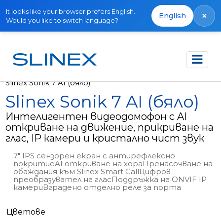
It looks like your browser prefers English.
×
English
Would you like to switch language?
Начало
Продукти
Видео домофони
Slinex Sonik 7 AI (бяло)
Slinex Sonik 7 AI (бяло)
Интелигентен видеодомофон с AI
откриване на движение, прикриване на
глас, IP камери и кристално чист звук
7" IPS сензорен екран с антирефлексно
покритиеAI откриване на хораПренасочване на
обаждания към Slinex Smart CallЦифров
преобразувател на гласПоддръжка на ONVIF IP
камериВградено отделно реле за порта
Цветове