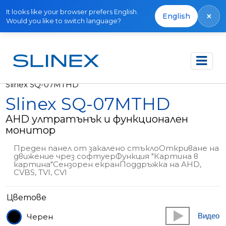
It looks like your browser prefers English.
×
English
Would you like to switch language?
Начало
Продукти
Видео домофони
Slinex SQ-07MTHD
Slinex SQ-07MTHD
AHD ултратънък и функционален
монитор
Преден панел от закалено стъклоОткриване на
движение чрез софтуерФункция "Картина в
картина"Сензорен екранПоддръжка на AHD,
CVBS, TVI, CVI
Цветове
Видео
Черен