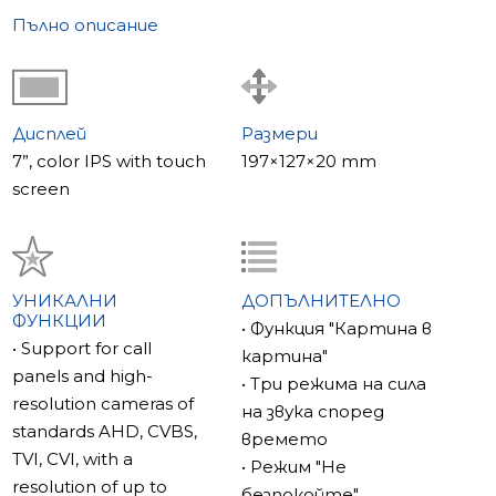
Пълно описание
Дисплей
Размери
7”, color IPS with touch
197×127×20 mm
screen
УНИКАЛНИ
ДОПЪЛНИТЕЛНО
ФУНКЦИИ
• Функция "Картина в
• Support for call
картина"
panels and high-
• Три режима на сила
resolution cameras of
на звука според
standards AHD, CVBS,
времето
TVI, CVI, with a
• Режим "Не
resolution of up to
безпокойте"