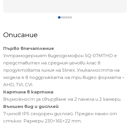
Описание
Първо впечатление
Ултрамодерният видеодомофон SQ-07MTHD е
представител на средния ценови клас в
продуктовата линия на Slinex. Уникалността на
модела е в поддръжката на три видео формата –
AHD, TVI, CVI.
Картина в картина
Възможност за свързване на 2 панела и 2 камери.
Външен вид и дисплей
7-инчов IPS сензорен дисплей. Преден панел от
стъкло. Размери 230×165×22 mm.