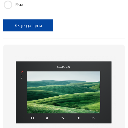
Бял
Къде да купя