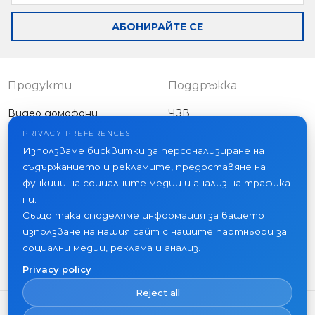
АБОНИРАЙТЕ СЕ
Продукти
Поддръжка
Видео домофони
ЧЗВ
Външни панели
Статии
PRIVACY PREFERENCES
Фирма
Използваме бисквитки за персонализиране на
Друго оборудване
съдържанието и рекламите, предоставяне на
Проекти
функции на социалните медии и анализ на трафика
За нас
ни.
Също така споделяме информация за вашето
Новини
използване на нашия сайт с нашите партньори за
Контакти
социални медии, реклама и анализ.
Къде да купите
Privacy policy
Reject all