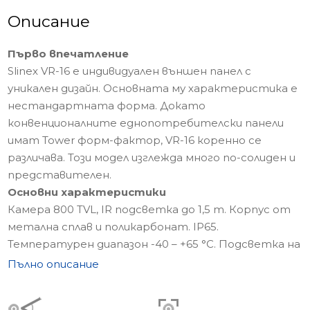
Описание
Първо впечатление
Slinex VR-16 е индивидуален външен панел с
уникален дизайн. Основната му характеристика е
нестандартната форма. Докато
конвенционалните еднопотребителски панели
имат Tower форм-фактор, VR-16 коренно се
различава. Този модел изглежда много по-солиден и
представителен.
Основни характеристики
Камера 800 TVL, IR подсветка до 1,5 m. Корпус от
метална сплав и поликарбонат. IP65.
Температурен диапазон -40 – +65 °С. Подсветка на
бутона.
Пълно описание
Slinex VR-16 е избор за тези, които ценят
оригиналния външен вид.