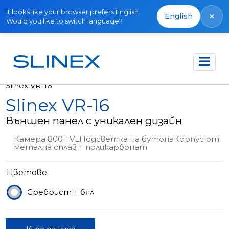
It looks like your browser prefers English.
×
English
Would you like to switch language?
Начало
Продукти
Извън производство
Slinex VR-16
Slinex VR-16
Външен панел с уникален дизайн
Камера 800 TVLПодсветка на бутонаКорпус от
метална сплав + поликарбонат
Цветове
Сребрист + бял