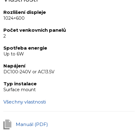
functional and economical solution that meets all the
requirements of a standard intercom system. Its
Rozlišení displeje
1024×600
minimalist design and subtle colors make it a perfect
match for any type of interior.
Počet venkovních panelů
\n
2
Spotřeba energie
Up to 6W
Napájení
DC100-240V or AC13.5V
Typ instalace
Surface mount
Všechny vlastnosti
Manuál (PDF)