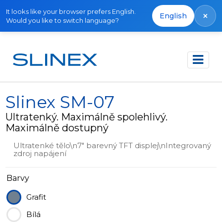
It looks like your browser prefers English.
×
English
Would you like to switch language?
Domů
Produkty
Videotelefony
Slinex SM-07
Slinex SM-07
Ultratenký. Maximálně spolehlivý.
Maximálně dostupný
Ultratenké tělo\n7" barevný TFT displej\nIntegrovaný
zdroj napájení
Barvy
Grafit
Bílá