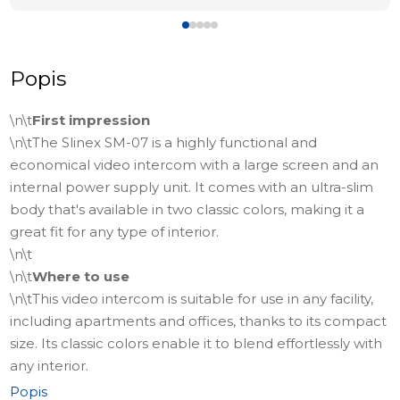
Popis
\n\t
First impression
\n\tThe Slinex SM-07 is a highly functional and
economical video intercom with a large screen and an
internal power supply unit. It comes with an ultra-slim
body that's available in two classic colors, making it a
great fit for any type of interior.
\n\t
\n\t
Where to use
\n\tThis video intercom is suitable for use in any facility,
including apartments and offices, thanks to its compact
size. Its classic colors enable it to blend effortlessly with
any interior.
\n\t
Popis