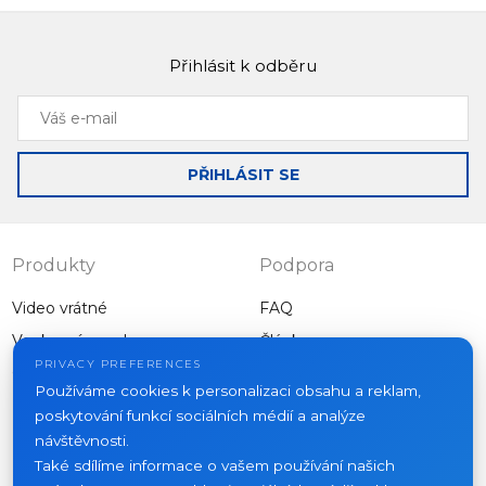
Přihlásit k odběru
Váš
e-
mail
PŘIHLÁSIT SE
Produkty
Podpora
Video vrátné
FAQ
Venkovní panely
Články
Společnost
PRIVACY PREFERENCES
Ostatní vybavení
Používáme cookies k personalizaci obsahu a reklam,
Projekty
poskytování funkcí sociálních médií a analýze
O nás
návštěvnosti.
Také sdílíme informace o vašem používání našich
Novinky