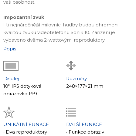
vaši osobnost.
Impozantní zvuk
I ti nejnáročnější milovníci hudby budou ohromeni
kvalitou zvuku videotelefonu Sonik 10. Zařízení je
vybaveno dvěma 2-wattovými reproduktory
umístěnými v samostatných akustických komorách, díky
Popis
čemuž je zvuk hlasitý a plný.
Akustické komory snižují hluk a činí zvuk více
pohlcujícím.
Displej
Rozměry
MP3 vyzvánění
10", IPS dotyková
248×177×21 mm
Díky novému uspořádání reproduktorů Sonik 10 si
obrazovka 16:9
můžete nastavit oblíbené MP3 vyzvánění jako signál
hovoru. Zvuk je nasměrován směrem k posluchači, což
zlepšuje čistotu. Zařízení lze dokonce používat jako
plnohodnotný MP3 přehrávač.
UNIKÁTNÍ FUNKCE
DALŠÍ FUNKCE
• Dva reproduktory
• Funkce obraz v