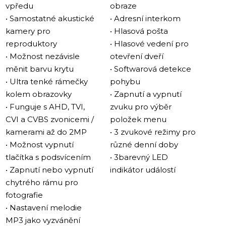
Velký vysoce kvalitní IPS dotykový displej
vpředu
obraze
IPS displej s 10palcovou úhlopříčkou zobrazuje jasné a
• Samostatné akustické
• Adresní interkom
bohaté obrazy za jakýchkoli světelných podmínek a z
kamery pro
• Hlasová pošta
jakéhokoli úhlu. Přenáší celé RGB spektrum a má
reproduktory
• Hlasové vedení pro
pozorovací úhel až 178° bez jakéhokoli odlesku i na
• Možnost nezávisle
otevření dveří
přímém slunci.
měnit barvu krytu
• Softwarová detekce
• Ultra tenké rámečky
pohybu
Maximální univerzálnost
kolem obrazovky
• Zapnutí a vypnutí
Sonik 10 pracuje s video standardy AHD-H, TVI, CVI a
• Funguje s AHD, TVI,
zvuku pro výběr
CVBS. Umožňuje také připojení videokamer s
CVI a CVBS zvonicemi /
položek menu
proprietárními protokoly od jiných výrobců. Díky tomu
kamerami až do 2MP
• 3 zvukové režimy pro
je Sonik 10 kompatibilní s téměř všemi analogovými
• Možnost vypnutí
různé denní doby
kamerami a venkovními panely. Kromě toho Sonik 10
tlačítka s podsvícením
• 3barevný LED
podporuje až 3 monitory s interkomem.
• Zapnutí nebo vypnutí
indikátor událostí
chytrého rámu pro
Nové rozhraní – jednoduché a pohodlné
fotografie
Rozhraní Sonik 10 je uživatelsky přívětivé a přehledné,
• Nastavení melodie
dokonce i pro ty, kteří používají videotelefon poprvé.
MP3 jako vyzvánění