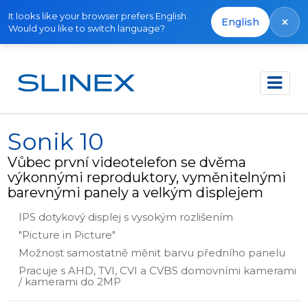
It looks like your browser prefers English.
×
English
Would you like to switch language?
Domů
Produkty
Videotelefony
Sonik 10
Sonik 10
Vůbec první videotelefon se dvěma
výkonnými reproduktory, vyměnitelnými
barevnými panely a velkým displejem
IPS dotykový displej s vysokým rozlišením
"Picture in Picture"
Možnost samostatně měnit barvu předního panelu
Pracuje s AHD, TVI, CVI a CVBS domovními kamerami
/ kamerami do 2MP