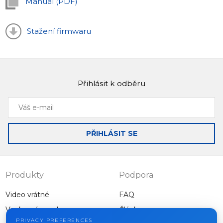
Manuál (PDF)
Stažení firmwaru
Přihlásit k odběru
Váš
e-
mail
PŘIHLÁSIT SE
Produkty
Podpora
Video vrátné
FAQ
Venkovní panely
Články
Společnost
PRIVACY PREFERENCES