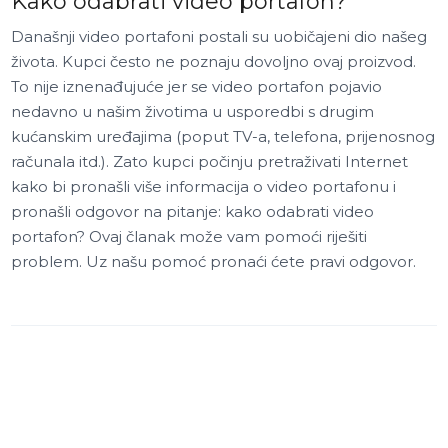
Kako odabrati video portafon?
Današnji video portafoni postali su uobičajeni dio našeg
života. Kupci često ne poznaju dovoljno ovaj proizvod.
To nije iznenađujuće jer se video portafon pojavio
nedavno u našim životima u usporedbi s drugim
kućanskim uređajima (poput TV-a, telefona, prijenosnog
računala itd.). Zato kupci počinju pretraživati Internet
kako bi pronašli više informacija o video portafonu i
pronašli odgovor na pitanje: kako odabrati video
portafon? Ovaj članak može vam pomoći riješiti
problem. Uz našu pomoć pronaći ćete pravi odgovor.