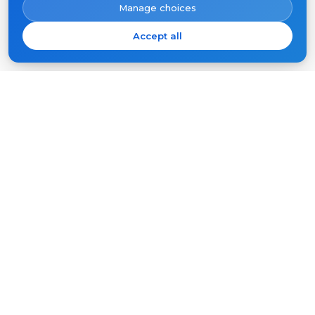
Manage choices
Accept all
Pretplatite se na Slinex novosti
Vaš
e-
mail
PRETPLATI SE
Proizvodi
Podrška
Video portafoni
FAQ
Vanjski paneli
Članci
Tvrtka
Ostala oprema