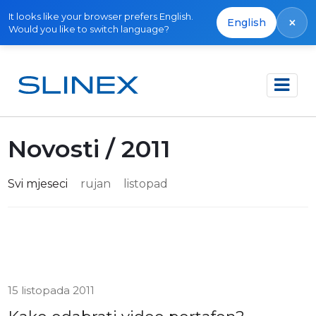
It looks like your browser prefers English.
×
English
Would you like to switch language?
Početna
Novosti
Novosti / 2011
Svi mjeseci
rujan
listopad
15 listopada 2011