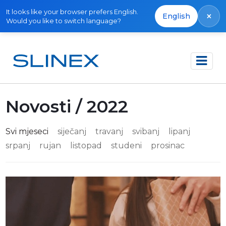
It looks like your browser prefers English.
×
English
Would you like to switch language?
Početna
Novosti
Novosti / 2022
Svi mjeseci
siječanj
travanj
svibanj
lipanj
srpanj
rujan
listopad
studeni
prosinac