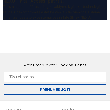
NEXO – kita „Access“ patirtis.
Tai iš naujo apibrėžtas prieigos valdymo lygis, kai technologijos,
sauga ir bekompromisė estetika veikia kaip vieninga sistema.
Išmaniajai pastato ekosistemai pasirinkite Slinex NEXO.
Prenumeruokite Slinex naujienas
Jūsų
el.
paštas
PRENUMERUOTI