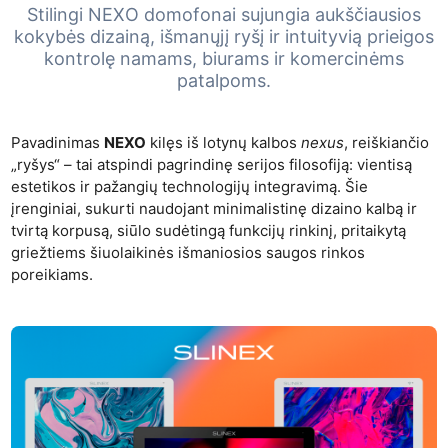
Stilingi NEXO domofonai sujungia aukščiausios
kokybės dizainą, išmanųjį ryšį ir intuityvią prieigos
kontrolę namams, biurams ir komercinėms
patalpoms.
Pavadinimas
NEXO
kilęs iš lotynų kalbos
nexus
, reiškiančio
„ryšys“ – tai atspindi pagrindinę serijos filosofiją: vientisą
estetikos ir pažangių technologijų integravimą. Šie
įrenginiai, sukurti naudojant minimalistinę dizaino kalbą ir
tvirtą korpusą, siūlo sudėtingą funkcijų rinkinį, pritaikytą
griežtiems šiuolaikinės išmaniosios saugos rinkos
poreikiams.