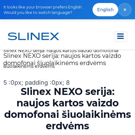
It looks like your browser prefers English.
×
English
Would you like to switch language?
Pagrindinis
Publikacijos
Slinex NEXO serija: naujos kartos vaizdo domofonai
Slinex NEXO serija: naujos kartos vaizdo
domofonai šiuolaikinėms erdvėms
šiuolaikinėms erdvėms
5 :0px; padding :0px; 8
Slinex NEXO serija:
naujos kartos vaizdo
domofonai šiuolaikinėms
erdvėms