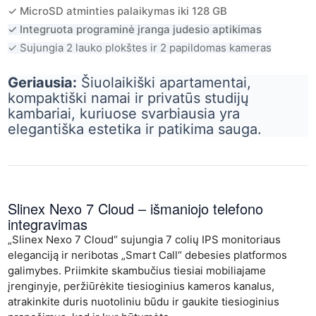
✓ MicroSD atminties palaikymas iki 128 GB
✓ Integruota programinė įranga judesio aptikimas
✓ Sujungia 2 lauko plokštes ir 2 papildomas kameras
Geriausia:
Šiuolaikiški apartamentai,
kompaktiški namai ir privatūs studijų
kambariai, kuriuose svarbiausia yra
elegantiška estetika ir patikima sauga.
Slinex Nexo 7 Cloud
– išmaniojo telefono
integravimas
„Slinex Nexo 7 Cloud“ sujungia 7 colių IPS monitoriaus
eleganciją ir neribotas „Smart Call“ debesies platformos
galimybes. Priimkite skambučius tiesiai mobiliajame
įrenginyje, peržiūrėkite tiesioginius kameros kanalus,
atrakinkite duris nuotoliniu būdu ir gaukite tiesioginius