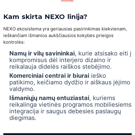
Kam skirta NEXO linija?
NEXO ekosistema yra geriausias pasirinkimas kiekvienam,
ieškančiam išmanios aukščiausios kokybės prieigos
kontrolės:
Namų ir vilų savininkai
, kurie atsisako eiti į
kompromisus dėl interjero dizaino ir
reikalauja didelės raiškos stebėjimo.
Komerciniai centrai ir biurai
ieško
patikimo, keičiamo dydžio ir aiškaus įėjimo
valdymo.
Išmaniųjų namų entuziastai
, kuriems
reikalinga vietinės programos mobiliesiems
integracija ir saugus debesies paslaugų
diegimas.