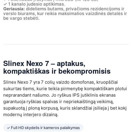
✓ 1 kanalo judesio aptikimas.
Geriausia:
dideliems butams, privačioms rezidencijoms ir
verslo biurams, kur reikia maksimalios vaizdinės detalės ir
be vargo stebėti.
Slinex Nexo 7
– aptakus,
kompaktiškas ir bekompromisis
Slinex Nexo 7 yra 7 colių vaizdo domofonas, kruopščiai
sukurtas tiems, kurie teikia pirmenybę kompaktiškam plotui
neprarandant našumo. Jo ryškus IPS jutiklinis ekranas
garantuoja ryškias spalvas ir nepriekaištingą veikimą,
supakuotą į ploną korpusą, kuris sklandžiai įsilieja į bet kokį
modernų interjero dizainą.
✓ Full HD skydelis ir kameros palaikymas