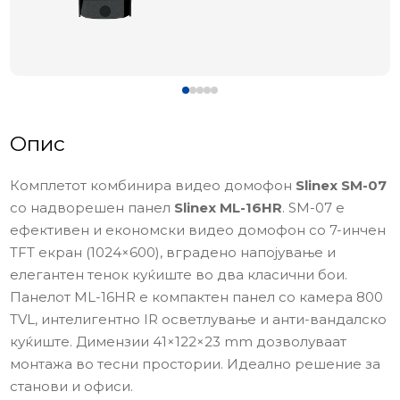
Опис
Комплетот комбинира видео домофон
Slinex SM-07
со надворешен панел
Slinex ML-16HR
. SM-07 е
ефективен и економски видео домофон со 7-инчен
TFT екран (1024×600), вградено напојување и
елегантен тенок куќиште во два класични бои.
Панелот ML-16HR е компактен панел со камера 800
TVL, интелигентно IR осветлување и анти-вандалско
куќиште. Димензии 41×122×23 mm дозволуваат
монтажа во тесни простории. Идеално решение за
станови и офиси.