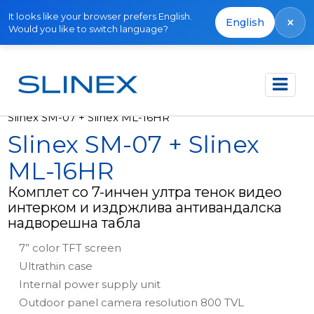
It looks like your browser prefers English.
×
English
Would you like to switch language?
Почетна
Производи
Комплети
Slinex SM-07 + Slinex ML-16HR
Slinex SM-07 + Slinex
ML-16HR
Комплет со 7-инчен ултра тенок видео
интерком и издржлива антивандалска
надворешна табла
7” color TFT screen
Ultrathin case
Internal power supply unit
Outdoor panel camera resolution 800 TVL