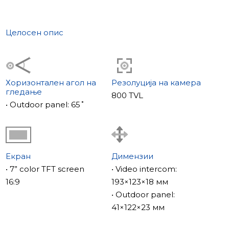
Целосен опис
Хоризонтален агол на
Резолуција на камера
гледање
800 TVL
• Outdoor panel: 65˚
Екран
Димензии
• 7” color TFT screen
• Video intercom:
16:9
193×123×18 мм
• Outdoor panel:
41×122×23 мм