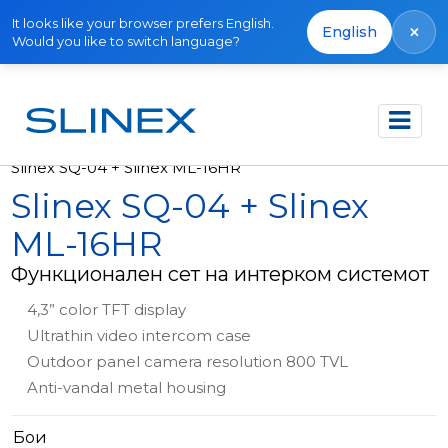
It looks like your browser prefers English.
×
English
Would you like to switch language?
Почетна
Производи
Комплети
Slinex SQ-04 + Slinex ML-16HR
Slinex SQ-04 + Slinex
ML-16HR
Функционален сет на интерком системот
4,3” color TFT display
Ultrathin video intercom case
Outdoor panel camera resolution 800 TVL
Anti-vandal metal housing
Бои