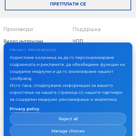
ПРЕТПЛАТИ СЕ
Производи
Поддршка
Видео интеркоми
ЧПП
Надворешни панели
Статии
PRIVACY PREFERENCES
Компанија
Користиме колачиња за да го персонализираме
Друга опрема
содржината и рекламите, да обезбедиме функции на
Проекти
социјални медиуми и да го анализираме нашиот
За нас
сообраќај.
Исто така, споделуваме информации за вашето
Вести
користење на нашата страница со нашите партнери
Контакт
за социјални медиуми, рекламирање и аналитика.
Каде да купите
Privacy policy
Reject all
Manage choices