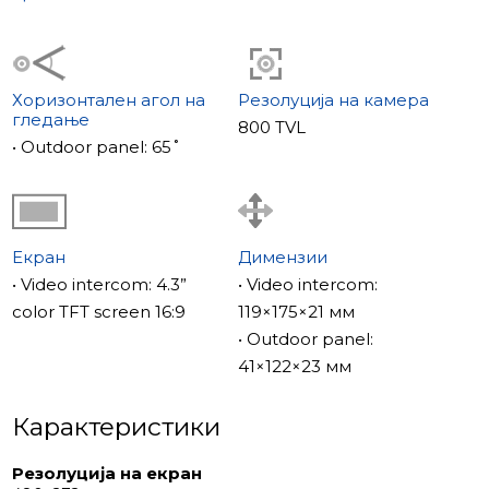
Хоризонтален агол на
Резолуција на камера
гледање
800 TVL
• Outdoor panel: 65˚
Екран
Димензии
• Video intercom: 4.3”
• Video intercom:
color TFT screen 16:9
119×175×21 мм
• Outdoor panel:
41×122×23 мм
Карактеристики
Резолуција на екран