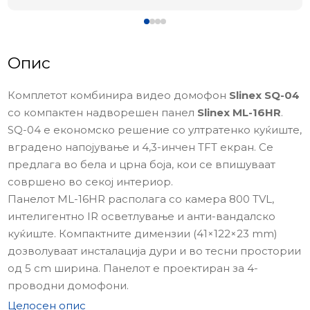
Опис
Комплетот комбинира видео домофон
Slinex SQ-04
со компактен надворешен панел
Slinex ML-16HR
.
SQ-04 е економско решение со ултратенко куќиште,
вградено напојување и 4,3-инчен TFT екран. Се
предлага во бела и црна боја, кои се впишуваат
совршено во секој интериор.
Панелот ML-16HR располага со камера 800 TVL,
интелигентно IR осветлување и анти-вандалско
куќиште. Компактните димензии (41×122×23 mm)
дозволуваат инсталација дури и во тесни простории
од 5 cm ширина. Панелот е проектиран за 4-
проводни домофони.
Целосен опис