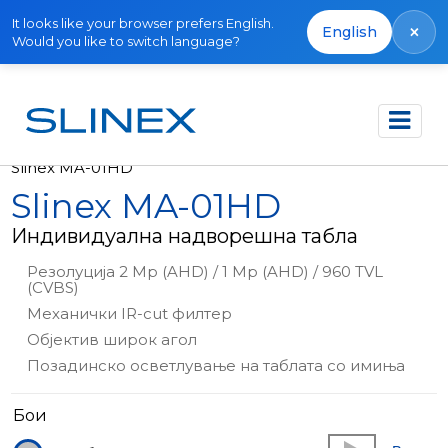
It looks like your browser prefers English.
×
English
Would you like to switch language?
Почетна
Производи
Надворешни панели
Slinex MA-01HD
Slinex MA-01HD
Индивидуална надворешна табла
Резолуција 2 Mp (AHD) / 1 Mp (AHD) / 960 TVL
(CVBS)
Механички IR-cut филтер
Објектив широк агол
Позадинско осветлување на таблата со имиња
Бои