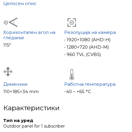
Целосен опис
Хоризонтален агол на
Резолуција на камера
гледање
• 1920×1080 (AHD-H)
115º
• 1280×720 (AHD-M)
• 960 TVL (CVBS)
Димензии
Работна температура
110×185×34 mm
-40 – +65 °С
Карактеристики
Тип на уред
Outdoor panel for 1 subscriber