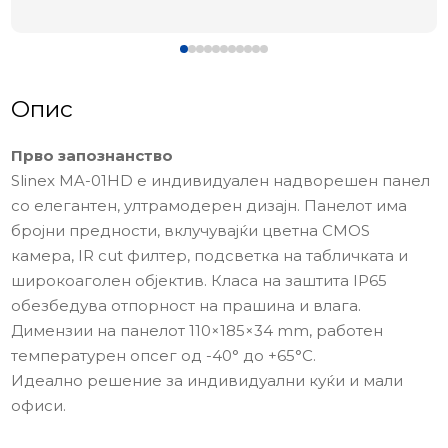
Опис
Прво запознанство
Slinex MA-01HD е индивидуален надворешен панел
со елегантен, ултрамодерен дизајн. Панелот има
бројни предности, вклучувајќи цветна CMOS
камера, IR cut филтер, подсветка на табличката и
широкоаголен објектив. Класа на заштита IP65
обезбедува отпорност на прашина и влага.
Димензии на панелот 110×185×34 mm, работен
температурен опсег од -40° до +65°C.
Идеално решение за индивидуални куќи и мали
офиси.