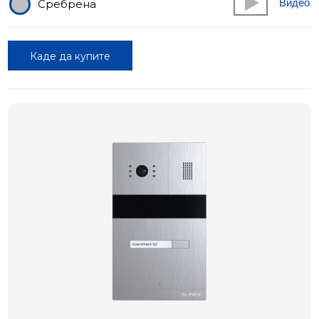
Видео
Сребрена
Каде да купите