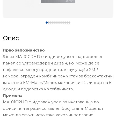
Опис
Прво запознанство
Slinex MA-01CRHD е индивидуален надворешен
панел со ултрамодерен дизајн, кој може да се
пофали со многу предности, вклучувајќи 2MP
камера, вграден комбиниран читач за бесконтактни
картички EM-Marin/Mifare, механички IR филтер на 6
диоди и подсветка на табличката.
Примена
MA-01CRHD е идеален уред за инсталација во
офиси или згради со мален број стана. Моделот
може да служи исто така како универзално