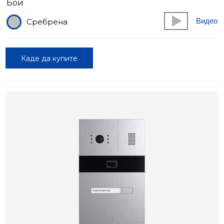
Бои
Видео
Сребрена
Каде да купите