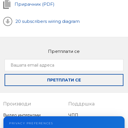
Прирачник (PDF)
20 subscribers wiring diagram
Претплати се
Вашата
email
адреса
ПРЕТПЛАТИ СЕ
Производи
Поддршка
Видео интеркоми
ЧПП
Надворешни панели
Статии
PRIVACY PREFERENCES