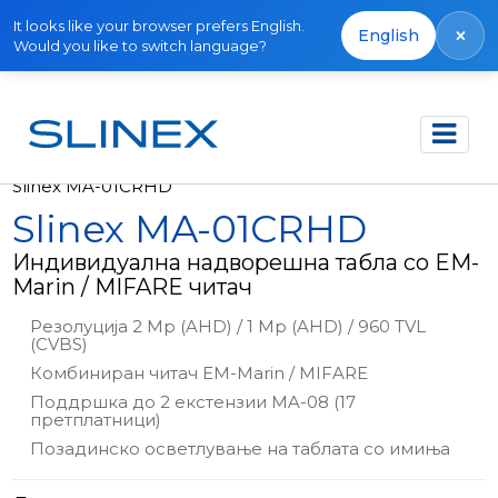
It looks like your browser prefers English.
×
English
Would you like to switch language?
Почетна
Производи
Надворешни панели
Slinex MA-01CRHD
Slinex MA-01CRHD
Индивидуална надворешна табла со EM-
Marin / MIFARE читач
Резолуција 2 Mp (AHD) / 1 Mp (AHD) / 960 TVL
(CVBS)
Комбиниран читач EM-Marin / MIFARE
Поддршка до 2 екстензии MA-08 (17
претплатници)
Позадинско осветлување на таблата со имиња