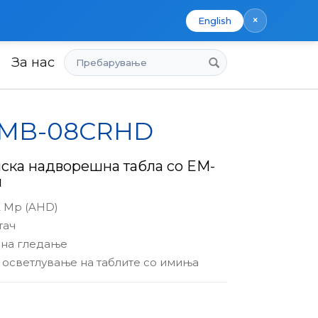
×
English
Пребарување
За нас
x MB-08CRHD
ска надворешна табла со EM-
ч
2 Mp (AHD)
тач
 на гледање
осветлување на таблите со имиња