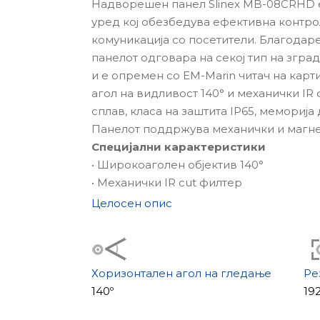
Надворешен панел Slinex MB-08CRHD 
уред кој обезбедува ефективна контро
комуникација со посетители. Благодаре
панелот одговара на секој тип на згра
и е опремен со EM-Marin читач на карти
агол на видливост 140° и механички IR
сплав, класа на заштита IP65, мемориј
Панелот поддржува механички и магнет
Специјални карактеристики
• Широкоаголен објектив 140°
• Механички IR cut филтер
• Подсветка на табличката
Целосен опис
• EM-Marin читач на картички
• Вградена меморија за 1000 картички
• Поддршка за механички и магнетни 
Хоризонтален агол на гледање
Ре
140º
19