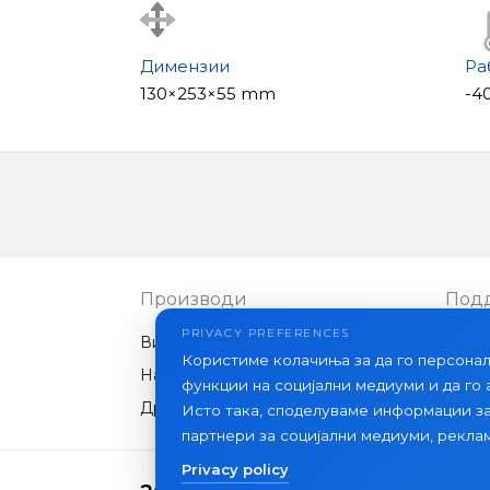
Димензии
Ра
130×253×55 mm
-40
Производи
Под
PRIVACY PREFERENCES
Видео интеркоми
ЧПП
Користиме колачиња за да го персона
Надворешни панели
Стат
функции на социјални медиуми и да го
Друга опрема
Исто така, споделуваме информации з
партнери за социјални медиуми, рекла
Privacy policy