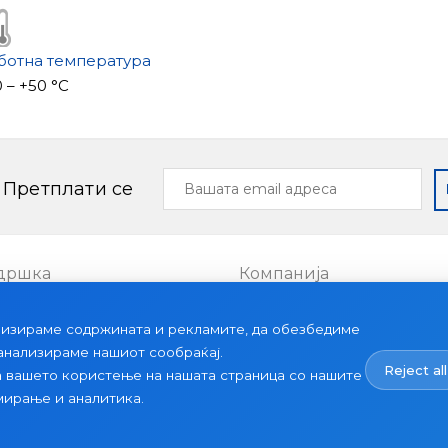
ботна температура
 – +50 °С
Вашата
Претплати се
email
адреса
дршка
Компанија
Проекти
лизираме содржината и рекламите, да обезбедиме
ии
За нас
 анализираме нашиот сообраќај.
Reject all
Вести
а вашето користење на нашата страница со нашите
мирање и аналитика.