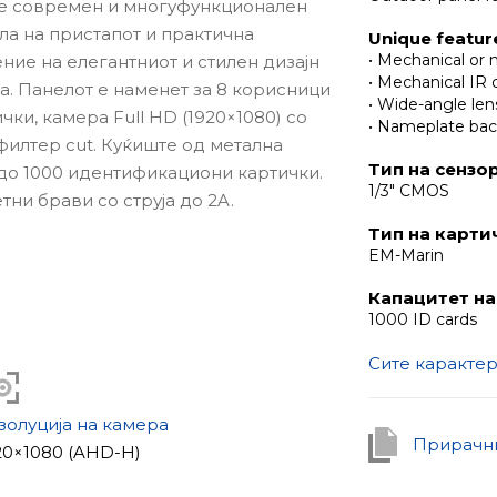
е современ и многуфункционален
ла на пристапот и практична
Unique featur
• Mechanical or 
ние на елегантниот и стилен дизајн
• Mechanical IR c
да. Панелот е наменет за 8 корисници
• Wide-angle len
чки, камера Full HD (1920×1080) со
• Nameplate bac
 филтер cut. Куќиште од метална
Тип на сензо
а до 1000 идентификациони картички.
1/3" CMOS
ни брави со струја до 2A.
Тип на карти
EM-Marin
Капацитет на
1000 ID cards
Сите каракте
брави
золуција на камера
Прирачни
20×1080 (AHD-H)