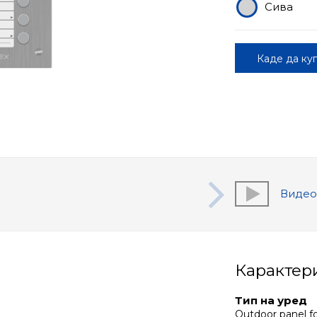
Сива
Каде да ку
Виде
Карактер
Тип на уред
Outdoor panel fo