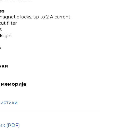
es
magnetic locks, up to 2 A current
ut filter
s
klight
р
чки
 меморија
ристики
к (PDF)