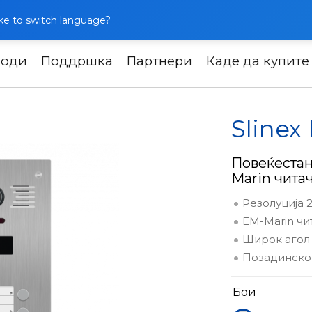
like to switch language?
води
Поддршка
Партнери
Каде да купите
 панели
Slinex MB-08CRHD
Sline
Повеќестан
Marin чита
Резолуција 
EM-Marin чи
Широк агол
Позадинско 
Бои