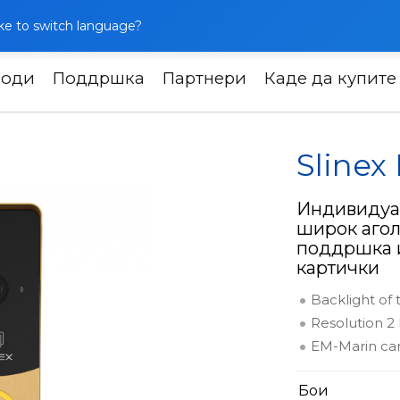
like to switch language?
води
Поддршка
Партнери
Каде да купите
 панели
Slinex ML-20CRHD
Sline
Индивидуа
широк агол
поддршка и
картички
Backlight of
Resolution 2
EM-Marin ca
Бои