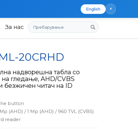
×
English
Пребарување
За нас
x ML-20CRHD
лна надворешна табла со
 на гледање, AHD/CVBS
 безжичен читач на ID
 the button
 Mp (AHD) / 1 Mp (AHD) / 960 TVL (CVBS)
rd reader