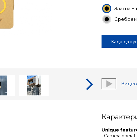
Златна +
Сребрен
Каде да ку
Виде
Карактер
Unique featur
• Camera opera