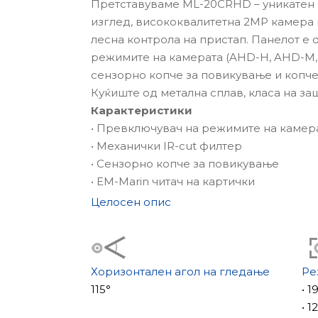
Претставуваме ML-20CRHD – уникатен 
изглед, висококвалитетна 2MP камера и
лесна контрола на пристап. Панелот е
режимите на камерата (AHD-H, AHD-M, 
сензорно копче за повикување и копч
Куќиште од метална сплав, класа на за
Карактеристики
• Превключувач на режимите на камер
• Механички IR-cut филтер
• Сензорно копче за повикување
• EM-Marin читач на картички
Целосен опис
Хоризонтален агол на гледање
Ре
115°
• 
• 