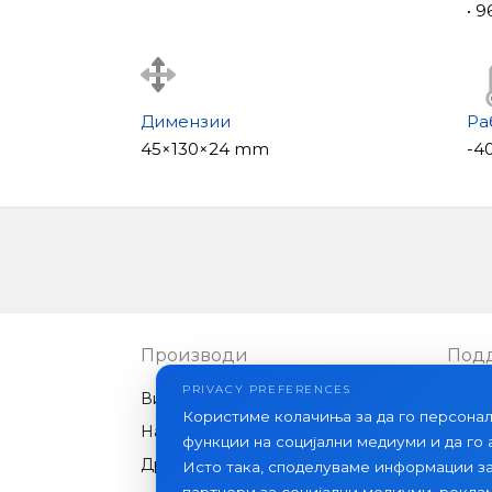
• 
Димензии
Ра
45×130×24 mm
-40
Производи
Под
PRIVACY PREFERENCES
Видео интеркоми
ЧПП
Користиме колачиња за да го персона
Надворешни панели
Стат
функции на социјални медиуми и да го
Друга опрема
Исто така, споделуваме информации з