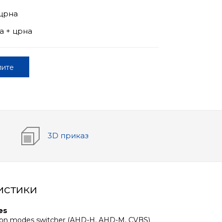
 црна
а + црна
пите
о
3D приказ
истики
es
tion modes switcher (AHD-H, AHD-M, CVBS)