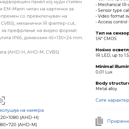
надворешен панел кој нуди стилен
• Mechanical IR-c
 EM-Marin читач на картички за
• Sensor type cal
 опремен со превключувач на
• Video format s
• Access control
CVBS), механички IR филтер-cut,
е за префрлање на видео формат.
Тип на сензо
штита IP65, димензии 45×130×24 mm.
1/4" CMOS
Ноќно освет
ата (AHD-H, AHD-M, CVBS)
IR LED, up to 1.
Minimal illumi
0,01 Lux
Body structur
Metal alloy
Сите каракте
золуција на камера
1920×1080 (AHD-H)
Прирачни
1280×720 (AHD-M)