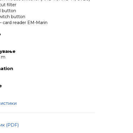
ut filter
l button
witch button
 – card reader EM-Marin
р
лување
5 m
nation
e
ристики
к (PDF)