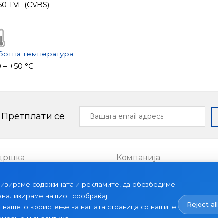
960 TVL (CVBS)
ботна температура
 – +50 °С
Вашата
Претплати се
email
адреса
дршка
Компанија
Проекти
лизираме содржината и рекламите, да обезбедиме
ии
За нас
 анализираме нашиот сообраќај.
Reject all
Вести
а вашето користење на нашата страница со нашите