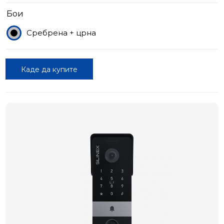
Бои
Сребрена + црна
Каде да купите