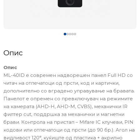
Опис
Опис
ML-40ID е современ надворешен панел Full HD со
читач на отпечатоци од прсти, код и картички,
дополнително со вградено управување на бравата.
Панелот е опремен со превключувач на режимите
на камерата (AHD-H, AHD-M, CVBS), механички IR
филтер cut, поддршка за механички и магнетни
брави. Контрола на пристап – Mifare IC клучеви, PIN
кодови или отпечатоци од прсти (до 90 бр.). Агол на
видливост 120°, куќиште од пластика + акрилно