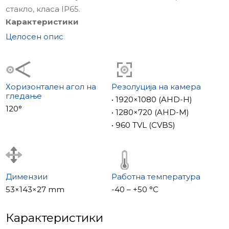
стакло, класа IP65.
Карактеристики
• Читач на отпечатоци од прсти
Целосен опис
• Mifare читач IC
• PIN код
• Камера Full HD
• Вградено управување со бравата
Хоризонтален агол на
Резолуција на камера
гледање
• 1920×1080 (AHD-H)
120°
• 1280×720 (AHD-M)
• 960 TVL (CVBS)
Димензии
Работна температура
53×143×27 mm
-40 – +50 °С
Карактеристики