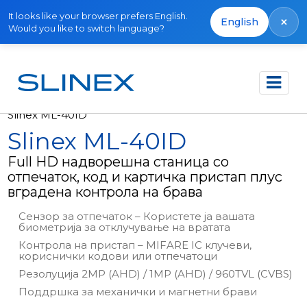
It looks like your browser prefers English.
×
English
Would you like to switch language?
Почетна
Производи
Надворешни панели
Slinex ML-40ID
Slinex ML-40ID
Full HD надворешна станица со
отпечаток, код и картичка пристап плус
вградена контрола на брава
Сензор за отпечаток – Користете ја вашата
биометрија за отклучување на вратата
Контрола на пристап – MIFARE IC клучеви,
кориснички кодови или отпечатоци
Резолуција 2MP (AHD) / 1MP (AHD) / 960TVL (CVBS)
Поддршка за механички и магнетни брави