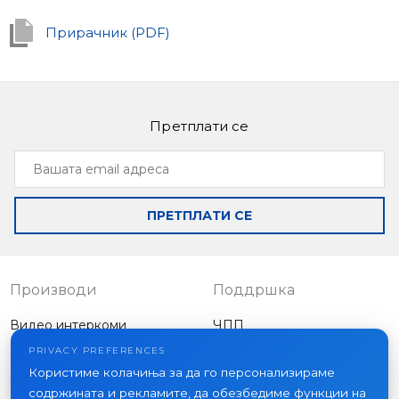
Прирачник (PDF)
Претплати се
Вашата
email
адреса
ПРЕТПЛАТИ СЕ
Производи
Поддршка
Видео интеркоми
ЧПП
Надворешни панели
Статии
PRIVACY PREFERENCES
Компанија
Користиме колачиња за да го персонализираме
Друга опрема
содржината и рекламите, да обезбедиме функции на