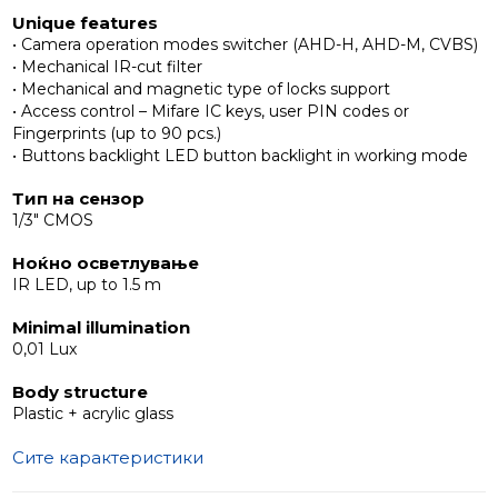
Unique features
• Camera operation modes switcher (AHD-H, AHD-M, CVBS)
• Mechanical IR-cut filter
• Mechanical and magnetic type of locks support
• Access control – Mifare IC keys, user PIN codes or
Fingerprints (up to 90 pcs.)
• Buttons backlight LED button backlight in working mode
Тип на сензор
1/3" CMOS
Ноќно осветлување
IR LED, up to 1.5 m
Minimal illumination
0,01 Lux
Body structure
Plastic + acrylic glass
Сите карактеристики