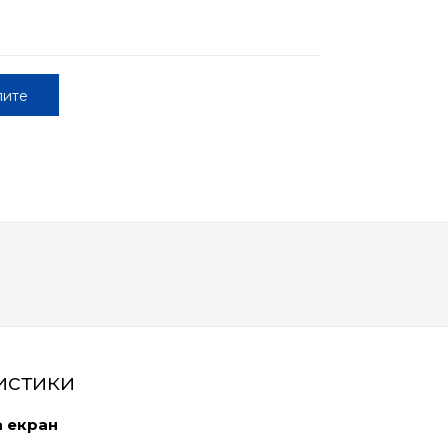
пите
истики
а екран