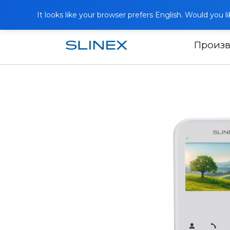
It looks like your browser prefers English. Would you 
Произ
Почетна
Производи
Видео инте