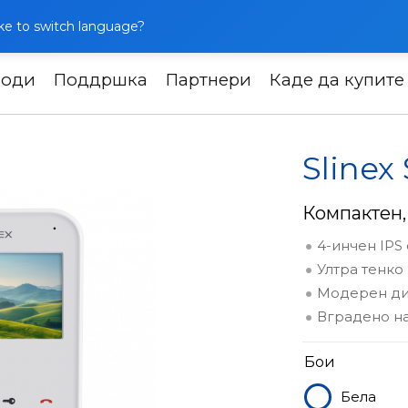
like to switch language?
води
Поддршка
Партнери
Каде да купите
ркоми
Slinex SK-04
Slinex
Компактен,
4-инчен IPS
Ултра тенко
Модерен ди
Вградено н
Бои
Бела