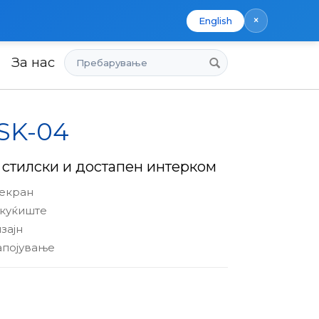
×
English
Пребарување
За нас
 SK-04
 стилски и достапен интерком
 екран
 куќиште
зајн
апојување