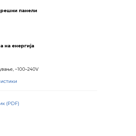
орешни панели
 на енергија
ување, ~100–240V
ристики
к (PDF)