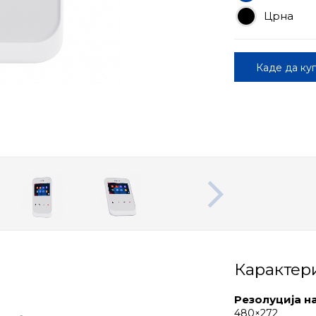
Црна
Каде да ку
Карактер
Резолуција н
480×272