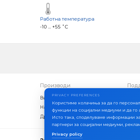
Накратко, SK-04 е достапен, мултифун
минималистички дизајн, што го прави о
Работна температура
-10 ... +55 ˚C
Производи
Под
PRIVACY PREFERENCES
Видео интеркоми
ЧПП
Користиме колачиња за да го персона
Надворешни панели
Стат
функции на социјални медиуми и да го
Друга опрема
Исто така, споделуваме информации з
партнери за социјални медиуми, рекла
Privacy policy