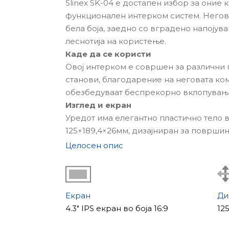
Slinex SK-04 е достапен избор за оние 
функционален интерком систем. Негови
бела боја, заедно со вградено напојув
леснотија на користење.
Каде да се користи
Овој интерком е совршен за различни 
станови, благодарение на неговата ко
обезбедуваат беспрекорно вклопување 
Изглед и екран
Уредот има елегантно пластично тело в
125×189,4×26мм, дизајниран за површи
компоненти за инсталација се вклучени 
Целосен опис
Slinex SK-04 е опремен со 4-инчен IPS 
слики со резолуција од 480×272 пиксел
Компатибилност со дополнителни к
SK-04 е компатибилен со повеќето ан
Екран
Ди
поддржуваат PAL/NTSC стандарди, нуде
4.3" IPS екран во боја 16:9
12
со вашиот тековен систем.