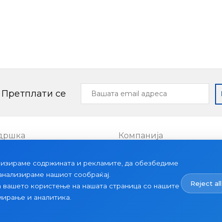
кционален уред со едноставен и
дличен избор за секој ентериер.
Вашата
Претплати се
email
адреса
дршка
Компанија
Проекти
лизираме содржината и рекламите, да обезбедиме
ии
За нас
 анализираме нашиот сообраќај.
Reject all
Вести
а вашето користење на нашата страница со нашите
мирање и аналитика.