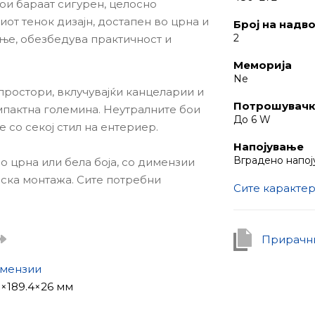
кои бараат сигурен, целосно
от тенок дизајн, достапен во црна и
Број на надв
2
ање, обезбедува практичност и
Меморија
Ne
простори, вклучувајќи канцеларии и
Потрошувачка
мпактна големина. Неутралните бои
До 6 W
со секој стил на ентериер.
Напојување
Вградено напој
о црна или бела боја, со димензии
нска монтажа. Сите потребни
Сите каракте
во кутијата.
екран, кој дава остри и живописни
и.
Прирачни
омпоненти
алогни надворешни панели кои
мензии
јќи флексибилност за интеграција
5×189.4×26 мм