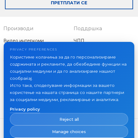
ПРЕТПЛАТИ СЕ
Производи
Поддршка
Видео интеркоми
ЧПП
Надворешни панели
Статии
PRIVACY PREFERENCES
Компанија
Користиме колачиња за да го персонализираме
Друга опрема
содржината и рекламите, да обезбедиме функции на
Проекти
социјални медиуми и да го анализираме нашиот
За нас
сообраќај.
Исто така, споделуваме информации за вашето
Вести
користење на нашата страница со нашите партнери
Контакт
за социјални медиуми, рекламирање и аналитика.
Каде да купите
Privacy policy
Reject all
Manage choices