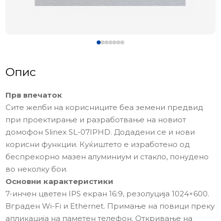
Опис
Прв впечаток
Сите желби на корисниците беа земени предвид
при проектирање и разработвање на новиот
домофон Slinex SL-07IPHD. Додадени се и нови
корисни функции. Куќиштето е изработено од
беспрекорно мазен алуминиум и стакло, понудено
во неколку бои.
Основни карактеристики
7-инчен цветен IPS екран 16:9, резолуција 1024×600.
Вграден Wi-Fi и Ethernet. Примање на повици преку
апликација на паметен телефон. Откривање на