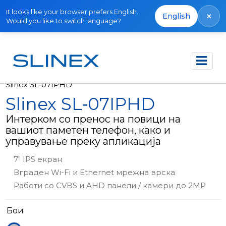
It looks like your browser prefers English.
×
English
Would you like to switch language?
Почетна
Производи
Вон производство
Slinex SL‑07IPHD
Slinex SL‑07IPHD
Интерком со пренос на повици на
вашиот паметен телефон, како и
управување преку апликација
7" IPS екран
Вграден Wi-Fi и Ethernet мрежна врска
Работи со CVBS и AHD панели / камери до 2MP
Бои