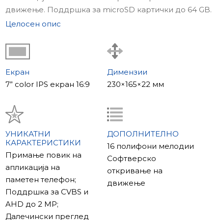
движење. Поддршка за microSD картички до 64 GB.
16 полифонски мелодии. Поддршка за CVBS и AHD
Целосен опис
до 2 MP.
Slinex SL-07IPHD е усвојувашен IP домофон со
елегантен дизајн.
Екран
Димензии
7” color IPS екран 16:9
230×165×22 мм
УНИКАТНИ
ДОПОЛНИТЕЛНО
КАРАКТЕРИСТИКИ
16 полифони мелодии
Примање повик на
Софтверско
апликација на
откривање на
паметен телефон;
движење
Поддршка за CVBS и
AHD до 2 MP;
Далечински преглед