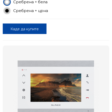
Сребрена + бела
Сребрена + црна
Каде да купите