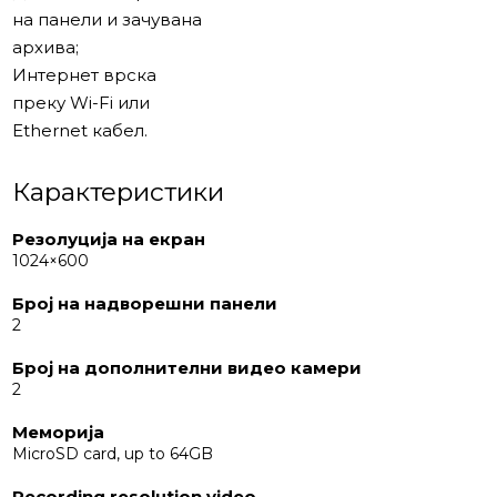
на панели и зачувана
архива;
Интернет врска
преку Wi-Fi или
Ethernet кабел.
Карактеристики
Резолуција на екран
1024×600
Број на надворешни панели
2
Број на дополнителни видео камери
2
Меморија
MicroSD card, up to 64GB
Recording resolution video