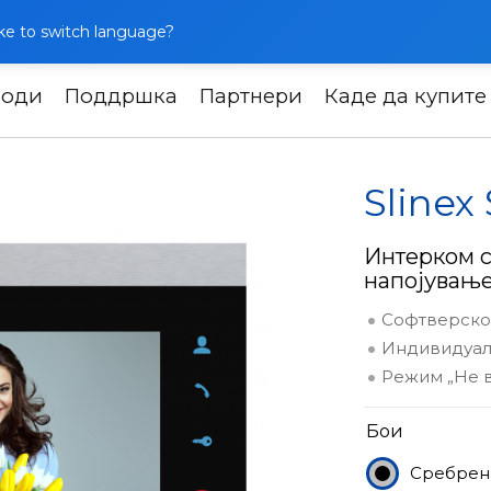
like to switch language?
води
Поддршка
Партнери
Каде да купите
одство
Slinex SL-07M
Slinex
Интерком с
напојувањ
Софтверско
Индивидуалн
Режим „Не 
Бои
Сребрен