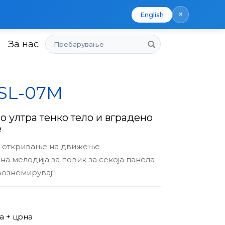
×
English
Пребарување
За нас
 SL-07M
о ултра тенко тело и вградено
е
 откривање на движење
а мелодија за повик за секоја панела
вознемирувај“
а + црна