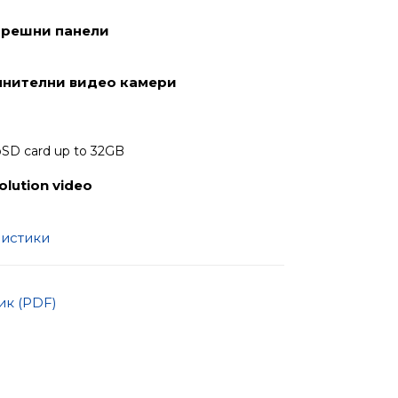
орешни панели
лнителни видео камери
oSD card up to 32GB
olution video
ристики
к (PDF)