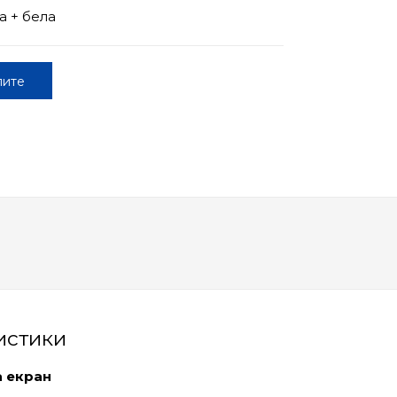
 + бела
пите
истики
а екран