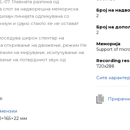
L-07. Главната разлика од
а слот за надворешна мемориска
Број на надв
2
дизајн линијата одликувана со
иум и сјајно стакло ќе не остават
Број на допо
2
поседува широк спектар на
Меморија
 за откривање на движење, режим Не
Support of micr
режим на мирување, исклучување на
вање на потврдниот звук од
Recording res
720х288
Сите каракте
ние за станови, канцеларии на
секој детал, како и за приватни
 е да се изгради вистински
Прирачни
т
мензии
от е вградиот софтвер за
0×165×22 мм
очнува не само по притискање на