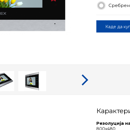
Сребрена
Каде да ку
Карактер
Резолуција н
800x480