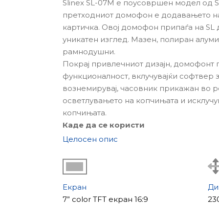
Slinex SL-07M е поусовршен модел од S
претходниот домофон е додавањето н
картичка. Овој домофон припаѓа на SL 
уникатен изглед. Мазен, полиран алумин
рамнодушни.
Покрај привлечниот дизајн, домофонт 
функционалност, вклучувајќи софтвер
вознемирувај, часовник прикажан во 
осветлувањето на копчињата и исклучу
копчињата.
Каде да се користи
Видео домофон SL-07M е идеално реше
Целосен опис
реномирани компании кои внимаваат на 
куќи. Со помош на овој домофон можно
безбедносен и домофон систем.
Основни карактеристики на модело
Екран
Ди
Важна карактеристика на SL-07M модел
7” color TFT екран 16:9
23
откривање на движење. Снимањето зап