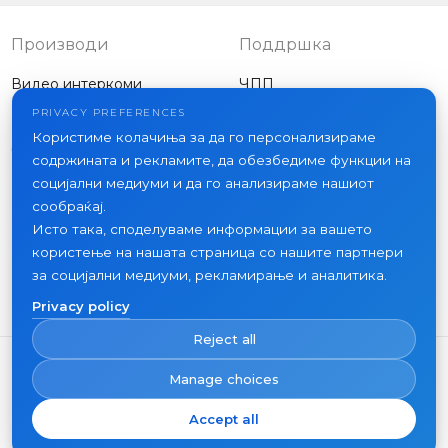
Производи
Поддршка
Видео интеркоми
ЧПП
Надворешни панели
Статии
PRIVACY PREFERENCES
Компанија
Користиме колачиња за да го персонализираме
Друга опрема
содржината и рекламите, да обезбедиме функции на
Проекти
социјални медиуми и да го анализираме нашиот
За нас
сообраќај.
Исто така, споделуваме информации за вашето
Вести
користење на нашата страница со нашите партнери
Контакт
за социјални медиуми, рекламирање и аналитика.
Каде да купите
Privacy policy
Reject all
Manage choices
Accept all