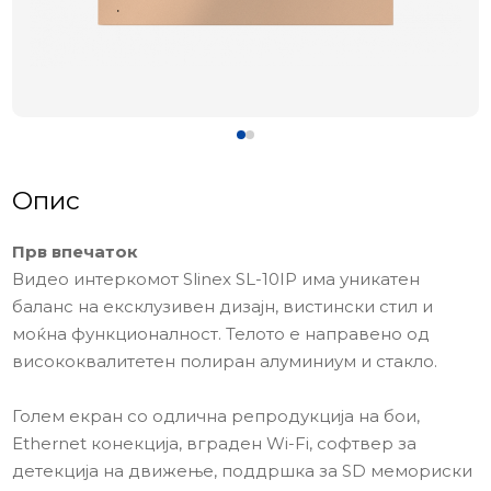
Опис
Прв впечаток
Видео интеркомот Slinex SL-10IP има уникатен
баланс на ексклузивен дизајн, вистински стил и
моќна функционалност. Телото е направено од
висококвалитетен полиран алуминиум и стакло.
Голем екран со одлична репродукција на бои,
Ethernet конекција, вграден Wi-Fi, софтвер за
детекција на движење, поддршка за SD мемориски