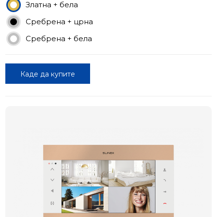
Златна + бела
Сребрена + црна
Сребрена + бела
Каде да купите