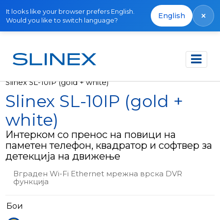
It looks like your browser prefers English.
×
English
Would you like to switch language?
Почетна
Производи
Видео интеркоми
Slinex SL-10IP (gold + white)
Slinex SL-10IP (gold +
white)
Интерком со пренос на повици на
паметен телефон, квадратор и софтвер за
детекција на движење
Вграден Wi-Fi Ethernet мрежна врска DVR
функција
Бои