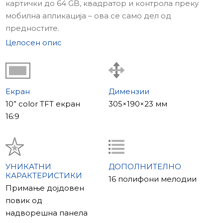
картички до 64 GB, квадратор и контрола преку
мобилна апликација – ова се само дел од
предностите.
Целосен опис
Главни карактеристики
Вградениот квадратор овозможува приказ на
четири слики истовремено. Можете да поврзете
два надворешни панели и две дополнителни видео
Екран
Димензии
камери. SL-10IP има 10-инчен екран со резолуција
10” color TFT екран
305×190×23 мм
1024×600.
16:9
Компатибилност
SL-10IP е целосно компатибилен со скоро секој
аналоген надворешен панел кој поддржува
УНИКАТНИ
ДОПОЛНИТЕЛНО
КАРАКТЕРИСТИКИ
PAL/NTSC стандарди.
16 полифони мелодии
Примање дојдовен
повик од
надворешна панела