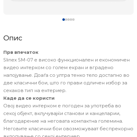
Опис
Прв впечаток
Slinex SM-07 е високо функционален и економичен
видео интерком со голем екран и вградено
напојување. Доаѓа со ултра тенко тело достапно во
две класични бои, што го прави одличен избор за
секаков тип на ентериер.
Каде да се користи
Овој видео интерком е погоден за употреба во
секој објект, вклучувајќи станови и канцеларии,
благодарение на неговата компактна големина.
Неговите класични бои овозможуваат беспрекорно
вклопување со секој ентериер.