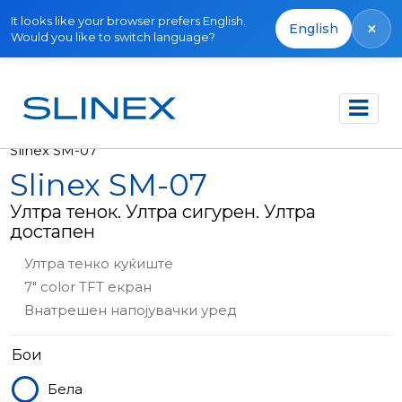
It looks like your browser prefers English.
×
English
Would you like to switch language?
Почетна
Производи
Видео интеркоми
Slinex SM-07
Slinex SM-07
Ултра тенок. Ултра сигурен. Ултра
достапен
Ултра тенко куќиште
7" color TFT екран
Внатрешен напојувачки уред
Бои
Бела