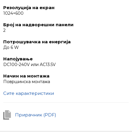
тип на ентериер.
Резолуција на екран
1024×600
Број на надворешни панели
2
Потрошувачка на енергија
До 6 W
Напојување
DC100-240V или AC13.5V
Начин на монтажа
Површинска монтажа
Сите карактеристики
Прирачник (PDF)