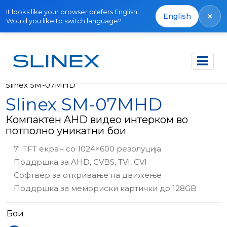
It looks like your browser prefers English.
×
English
Would you like to switch language?
Почетна
Производи
Видео интеркоми
Slinex SM-07MHD
Slinex SM-07MHD
Компактен AHD видео интерком во
потполно уникатни бои
7" TFT екран со 1024×600 резолуција
Поддршка за AHD, CVBS, TVI, CVI
Софтвер за откривање на движење
Поддршка за мемориски картички до 128GB
Бои