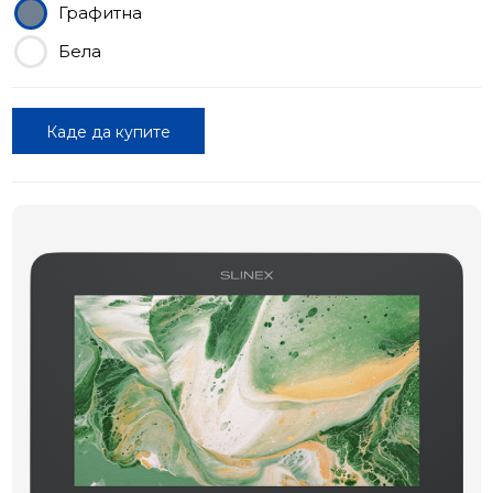
Графитна
Бела
Каде да купите