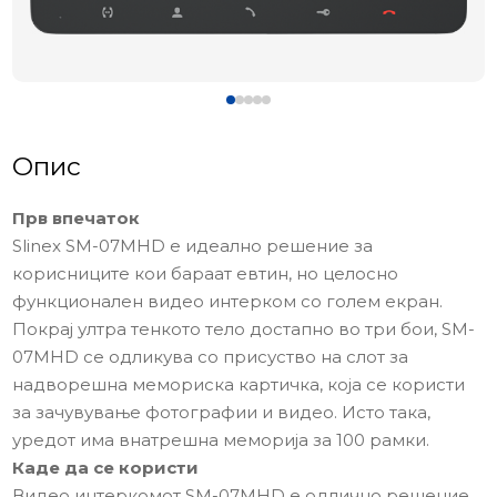
Опис
Прв впечаток
Slinex SM-07MHD е идеално решение за
корисниците кои бараат евтин, но целосно
функционален видео интерком со голем екран.
Покрај ултра тенкото тело достапно во три бои, SM-
07MHD се одликува со присуство на слот за
надворешна мемориска картичка, која се користи
за зачувување фотографии и видео. Исто така,
уредот има внатрешна меморија за 100 рамки.
Каде да се користи
Видео интеркомот SM-07MHD е одлично решение