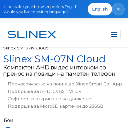
It looks like your browser prefers English.
×
English
Would you like to switch language?
Почетна
Производи
Видео интеркоми
Slinex SM-07N Cloud
Slinex SM-07N Cloud
Компактен AHD видео интерком со
пренос на повици на паметен телефон
Пренасочување на повик до Slinex Smart Call App
Поддршка за AHD, CVBS, TVI, CVI
Софтвер за откривање на движење
Поддршка за MicroSD картички до 256GB
Бои