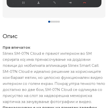
Опис
Прв впечаток
Slinex SM-07N Cloud е првиот интерком во SM
серијата кој има пренасочување на дојдовни
повици до мобилната апликација Slinex Smart Call.
SM-07N Cloud е идеално решение за корисниците
кои бараат евтин, но целосно функционален видео
интерком со голем екран. Покрај ултра тенкото тело
достапно во две бои, SM-07N Cloud се одликува со
присуство на слот за надворешна мемориска
картичка за зачувување фотографии и видео.
Пренасочување на повик на паметен телефон