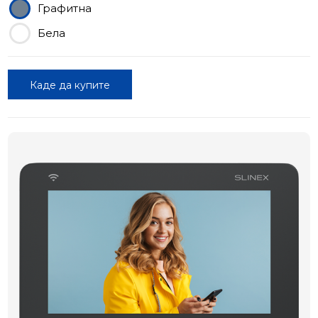
Графитна
Бела
Каде да купите