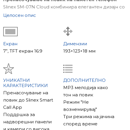
Slinex SM-07N Cloud комбинира елегантен дизајн со
напредна поврзаност, нудејќи поддршка за
Целосен опис
Ethernet и вграден Wi-Fi. Ова ви овозможува да
останете поврзани со вашиот интерком од каде
било во светот – примајте повици, гледајте кој е
пред вратата и отклучувајте пристап директно од
Екран
Димензии
вашиот паметен телефон или таблет преку Slinex
7”, TFT екран 16:9
193×123×18 мм
Smart Call апликацијата.
Каде да се користи
Видео интеркомот SM-07N Cloud е одлично
решение за секој објект. Поради неговата
УНИКАТНИ
ДОПОЛНИТЕЛНО
КАРАКТЕРИСТИКИ
компактна големина, погоден е за употреба и во
MP3 мелодија како
Пренасочување на
стан и во канцеларија. Класичните бои
тон на повик
повик до Slinex Smart
овозможуваат поставување во секој ентериер.
Режим "Не
Call App
Главни карактеристики на моделот
вознемирувај"
Поддршка за
Моделот е опремен со внатрешна меморија за
Три режима на јачина
надворешни панели
складирање до 100 рамки и надворешна microSD
според време
и камери со висока