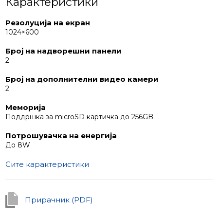
Карактеристики
Краток водич за инсталација на интерком
1. Поставете ја монтажата на местото на инсталација;
Резолуција на екран
2. Дупчете 4 дупки во ѕидот;
1024×600
3. Ставете ги типлите од комплетот во дупките;
4. Прицврстете ја монтажата со завртки;
Број на надворешни панели
2
5. По поврзувањето на жиците, прицврстете го
интеркомот на монтажата.
Број на дополнителни видео камери
2
Меморија
Поддршка за microSD картичка до 256GB
Потрошувачка на енергија
До 8W
Сите карактеристики
Прирачник (PDF)