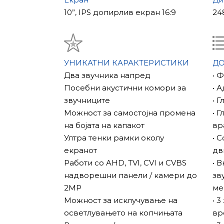
3 монитори.
10”, IPS допирлив екран 16:9
24
Карактеристики на Sonik 10
Sonik 10 има дополнителни функции: „С
адресен интерком, телефонска секрет
на вратата.
УНИКАТНИ КАРАКТЕРИСТИКИ
Д
Вашата безбедност е важна
Два звучника напред
• 
Sonik 10 има софтверски детектор за
Посебни акустични комори за
• 
хардверски сензори.
звучниците
• 
Можност за самостојна промена
• 
на бојата на капакот
вр
Ултра тенки рамки околу
• 
екранот
дв
Работи со AHD, TVI, CVI и CVBS
• 
надворешни панели / камери до
зв
2MP
ме
Можност за исклучување на
• 
осветлувањето на копчињата
вр