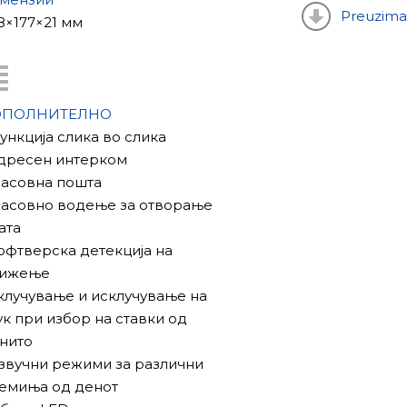
Preuzima
8×177×21 мм
лика-во-слика“, посебно реле,
арка и гласовно водење за отворање
ОПОЛНИТЕЛНО
Функција слика во слика
 движење и поддржува поврзување на
Адресен интерком
Гласовна пошта
Гласовно водење за отворање
ата
Софтверска детекција на
ижење
Вклучување и исклучување на
ук при избор на ставки од
нито
3 звучни режими за различни
емиња од денот