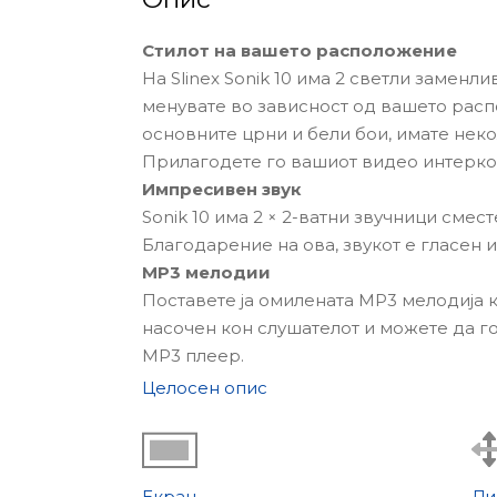
Стилот на вашето расположение
На Slinex Sonik 10 има 2 светли замен
менувате во зависност од вашето расп
основните црни и бели бои, имате неко
Прилагодете го вашиот видео интерком
Импресивен звук
Sonik 10 има 2 × 2-ватни звучници сме
Благодарение на ова, звукот е гласен и
MP3 мелодии
Поставете ја омилената MP3 мелодија ка
насочен кон слушателот и можете да г
MP3 плеер.
Голем IPS екран на допир со висока 
Целосен опис
IPS екранот со дијагонала од 10" го пр
на гледање до 178°.
Максимална разновидност
Sonik 10 работи со AHD-H, TVI, CVI и 
Екран
Ди