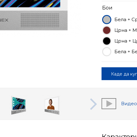
Бои
Бела + С
Црна + 
Црна + Ц
Бела + Б
Каде да ку
Виде
Карактер