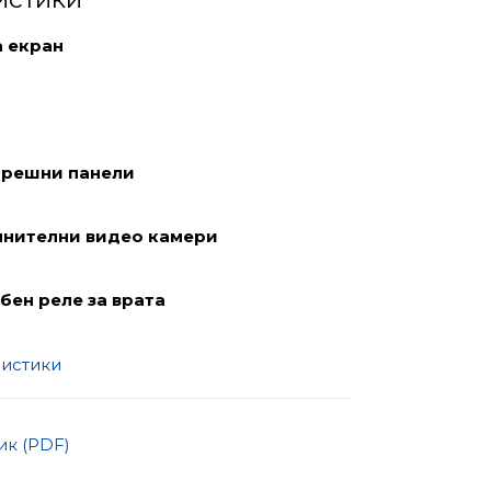
а екран
орешни панели
лнителни видео камери
бен реле за врата
ристики
к (PDF)