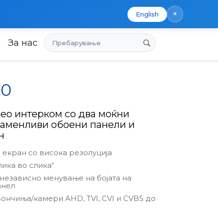
×
English
Пребарување
За нас
10
ео интерком со два моќни
заменливи обоени панели и
н
 екран со висока резолуција
лика во слика“
независно менување на бојата на
анел
вончиња/камери AHD, TVI, CVI и CVBS до