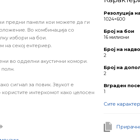
Резолуција н
1024×600
ливи предни панели кои можете да ги
оложение. Во комбинација со
Број на бои
16 милиони
лку избори на бои.
 на секој ентериер.
Број на надв
2
стени во одделни акустични комори.
Број на допо
 полн.
2
ко сигнал за повик. Звукот е
Вграден посе
1
о користите интеркомот како целосен
Сите каракте
резолуција
енесува целиот RGB спектар, има агол
Прирачни
CVBS видео стандарди и поддржува до
мензии