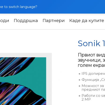
like to switch language?
води
Поддршка
Партнери
Каде да купите
ркоми
Sonik 10
Sonik 
Првиот вид
звучници, 
голем екра
IPS допирен
Функција „С
Можност за 
предниот п
Работи со ѕ
2 MP