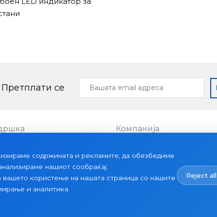
3-боен LED индикатор за
стани
Вашата
Претплати се
email
адреса
дршка
Компанија
Проекти
лизираме содржината и рекламите, да обезбедиме
ии
За нас
 анализираме нашиот сообраќај.
Reject all
Вести
а вашето користење на нашата страница со нашите
мирање и аналитика.