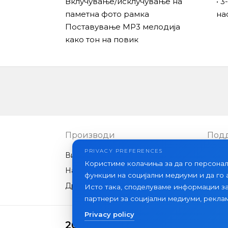
Вклучување/исклучување на
• 
паметна фото рамка
на
Поставување MP3 мелодија
како тон на повик
Производи
Под
PRIVACY PREFERENCES
Видео интеркоми
ЧПП
Користиме колачиња за да го персона
Надворешни панели
Стат
функции на социјални медиуми и да го
Друга опрема
Исто така, споделуваме информации з
партнери за социјални медиуми, рекла
Privacy policy
2026 Slinex