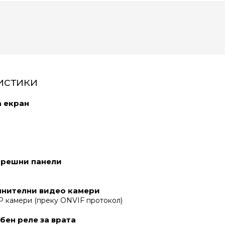
истики
а екран
орешни панели
лнителни видео камери
IP камери (преку ONVIF протокол)
бен реле за врата