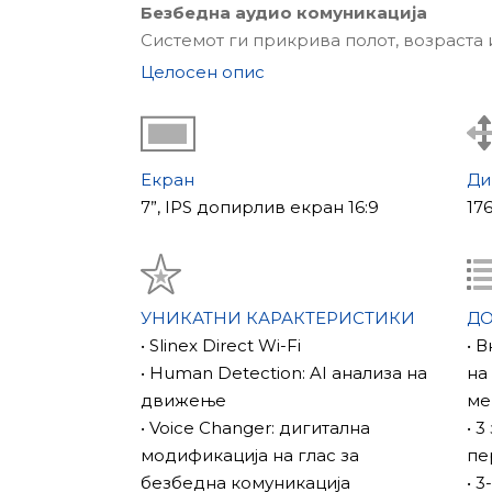
Безбедна аудио комуникација
Системот ги прикрива полот, возраста
гласот за дополнителна безбедност.
Целосен опис
ONVIF IP камери
Поддржува поврзување на современи I
Slinex Direct Wi-Fi
Wi-Fi поставувањето се врши директно
Екран
Ди
Висококвалитетен IPS дисплеј
7”, IPS допирлив екран 16:9
17
7-инчен IPS екран на допир со агол на 
Компатибилност
Поддржува AHD-H, TVI, CVI, CVBS и IP 
УНИКАТНИ КАРАКТЕРИСТИКИ
Д
• Slinex Direct Wi-Fi
• 
• Human Detection: AI анализа на
на
движење
ме
• Voice Changer: дигитална
• 
модификација на глас за
пе
безбедна комуникација
• 