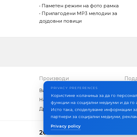
• Паметен режим на фото рамка
• Прилагодени MP3 мелодии за
дојдовни повици
Производи
Под
PRIVACY PREFERENCES
Видео интеркоми
ЧПП
Користиме колачиња за да го персона
Надворешни панели
Стат
функции на социјални медиуми и да го
Друга опрема
Исто така, споделуваме информации з
партнери за социјални медиуми, рекла
Privacy policy
2026 Slinex