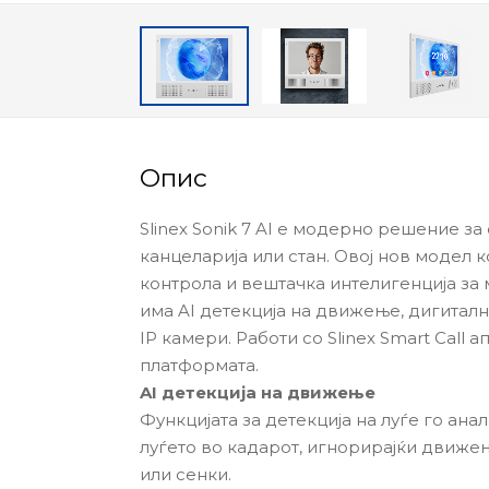
Опис
Slinex Sonik 7 AI е модерно решение з
канцеларија или стан. Овој нов модел 
контрола и вештачка интелигенција за 
има AI детекција на движење, дигитал
IP камери. Работи со Slinex Smart Call 
платформата.
AI детекција на движење
Функцијата за детекција на луѓе го ан
луѓето во кадарот, игнорирајќи движе
или сенки.