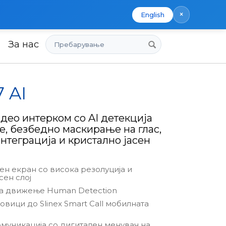
×
English
Пребарување
За нас
7 AI
део интерком со AI детекција
, безбедно маскирање на глас,
интеграција и кристално јасен
рен екран со висока резолуција и
ен слој
на движење Human Detection
овици до Slinex Smart Call мобилната
муникација со дигитален менувач на