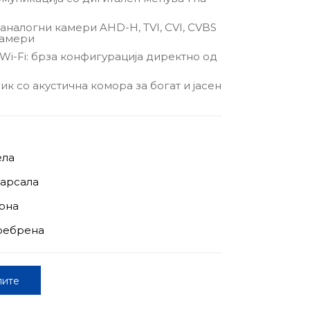
налогни камери AHD-H, TVI, CVI, CVBS
камери
t Wi-Fi: брза конфигурација директно од
ик со акустична комора за богат и јасен
ела
Марсала
рна
ребрена
пите