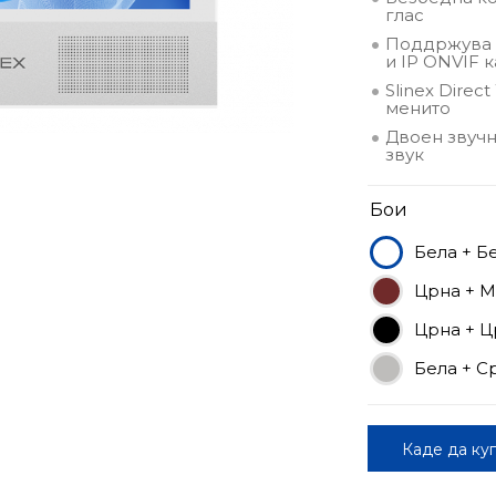
глас
Поддржува а
и IP ONVIF 
Slinex Direc
менито
Двоен звучн
звук
Бои
Бела + Б
Црна + 
Црна + Ц
Бела + С
Каде да ку