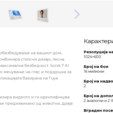
Карактер
Резолуција н
а обезбедување на вашиот дом,
1024×600
комбинира стилски дизајн, лесна
максимална безбедност. Sonik 7 AI
Број на бои
16 милиони
но менување на глас и поддршка за
апликацијата базирана на Tuya
Број на надв
2
Број на допо
ализира видеото и ги идентификува
2 аналогни и 2 
ње предизвикано од животни, дрвја
Вграден посе