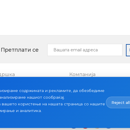
Вашата
Претплати се
email
адреса
дршка
Компанија
Проекти
лизираме содржината и рекламите, да обезбедиме
ии
За нас
 анализираме нашиот сообраќај.
Reject all
Вести
а вашето користење на нашата страница со нашите
мирање и аналитика.