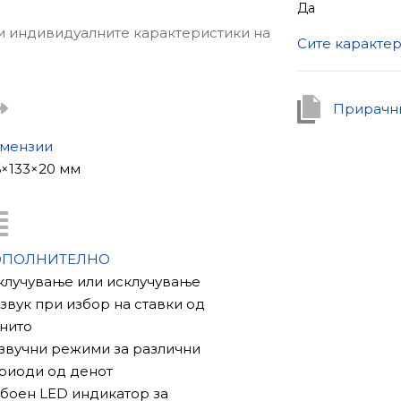
Да
 и индивидуалните карактеристики на
Сите каракте
P камери преку ONVIF протоколот.
Прирачни
 преку менито на интеркомот.
мензии
6×133×20 мм
гледање од 178°.
камери преку ONVIF.
ОПОЛНИТЕЛНО
Вклучување или исклучување
 звук при избор на ставки од
нито
3 звучни режими за различни
риоди од денот
3-боен LED индикатор за