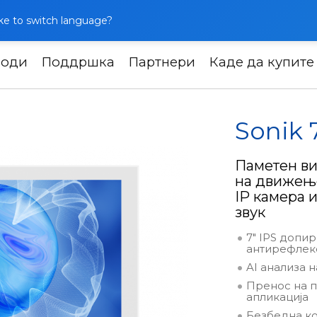
like to switch language?
води
Поддршка
Партнери
Каде да купите
ркоми
Sonik 7 AI
Sonik 
Паметен ви
на движење
IP камера 
звук
7" IPS допи
антирефлекс
AI анализа 
Пренос на п
апликација
Безбедна ко