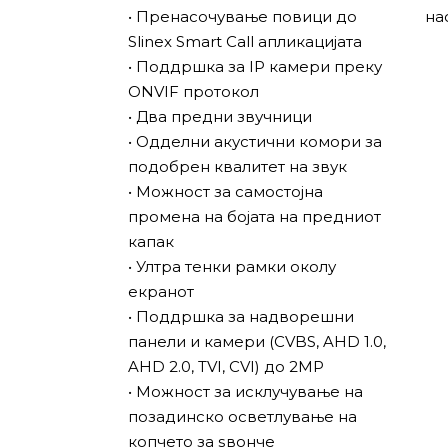
• Пренасочување повици до
на
Slinex Smart Call апликацијата
• Поддршка за IP камери преку
ONVIF протокол
• Два предни звучници
• Одделни акустични комори за
подобрен квалитет на звук
• Можност за самостојна
промена на бојата на предниот
капак
• Ултра тенки рамки околу
екранот
• Поддршка за надворешни
панели и камери (CVBS, AHD 1.0,
AHD 2.0, TVI, CVI) до 2MP
• Можност за исклучување на
позадинско осветлување на
копчето за ѕвонче