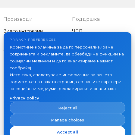
Производи
Поддршка
Видео интеркоми
ЧПП
Надворешни панели
Статии
PRIVACY PREFERENCES
Компанија
Користиме колачиња за да го персонализираме
Друга опрема
содржината и рекламите, да обезбедиме функции на
Проекти
социјални медиуми и да го анализираме нашиот
За нас
сообраќај.
Исто така, споделуваме информации за вашето
Вести
користење на нашата страница со нашите партнери
Контакт
за социјални медиуми, рекламирање и аналитика.
Каде да купите
Privacy policy
Reject all
Manage choices
Accept all