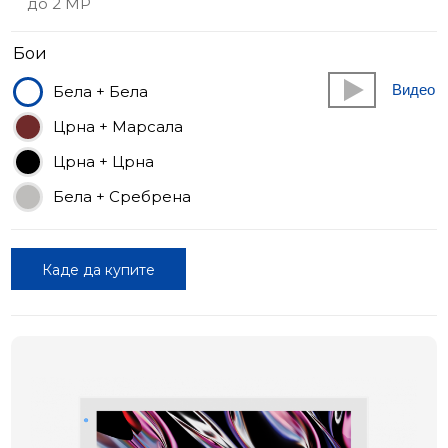
до 2 MP
Бои
Видео
Бела + Бела
Црна + Марсала
Црна + Црна
Бела + Сребрена
Каде да купите