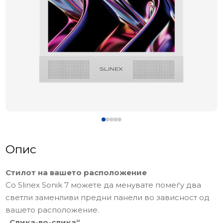
Опис
Стилот на вашето расположение
Со Slinex Sonik 7 можете да менувате помеѓу два
светли заменливи предни панели во зависност од
вашето расположение.
„Слика-во-слика“