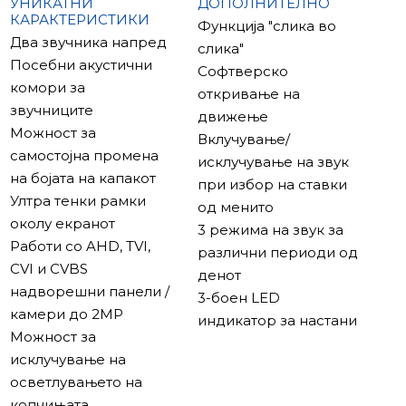
Sonik 7 има софтверски детектор за движење и
УНИКАТНИ
ДОПОЛНИТЕЛНО
КАРАКТЕРИСТИКИ
поддржува хардверски сензори.
Функција "слика во
Два звучника напред
слика"
Посебни акустични
Софтверско
комори за
откривање на
звучниците
движење
Можност за
Вклучување/
самостојна промена
исклучување на звук
на бојата на капакот
при избор на ставки
Ултра тенки рамки
од менито
околу екранот
3 режима на звук за
Работи со AHD, TVI,
различни периоди од
CVI и CVBS
денот
надворешни панели /
3-боен LED
камери до 2MP
индикатор за настани
Можност за
исклучување на
осветлувањето на
копчињата