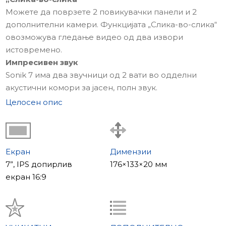
Можете да поврзете 2 повикувачки панели и 2
дополнителни камери. Функцијата „Слика-во-слика“
овозможува гледање видео од два извори
истовремено.
Импресивен звук
Sonik 7 има два звучници од 2 вати во одделни
акустични комори за јасен, полн звук.
MP3 мелодии
Целосен опис
Поставете омилена MP3 мелодија како сигнал за
повик.
IPS екран на допир
7-инчен IPS екран со агол на гледање до 178° и
Екран
Димензии
одличен приказ при секое осветлување.
7”, IPS допирлив
176×133×20 мм
Максимална разновидност
екран 16:9
Sonik 7 поддржува AHD-H, TVI, CVI и CVBS
стандарди и до 3 монитори.
Вашата безбедност е важна