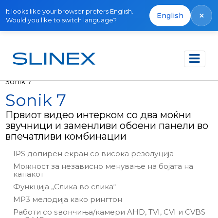
It looks like your browser prefers English.
×
English
Would you like to switch language?
Почетна
Производи
Видео интеркоми
Sonik 7
Sonik 7
Првиот видео интерком со два моќни
звучници и заменливи обоени панели во
впечатливи комбинации
IPS допирен екран со висока резолуција
Можност за независно менување на бојата на
капакот
Функција „Слика во слика“
MP3 мелодија како рингтон
Работи со ѕвончиња/камери AHD, TVI, CVI и CVBS