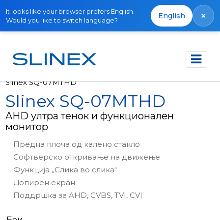
It looks like your browser prefers English.
×
English
Would you like to switch language?
Почетна
Производи
Видео интеркоми
Slinex SQ-07MTHD
Slinex SQ-07MTHD
AHD ултра тенок и функционален
монитор
Предна плоча од калено стакло
Софтверско откривање на движење
Функција „Слика во слика“
Допирен екран
Поддршка за AHD, CVBS, TVI, CVI
Бои