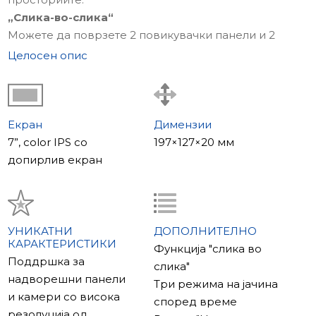
„Слика-во-слика“
Можете да поврзете 2 повикувачки панели и 2
дополнителни видео камери на SQ-07MTHD, заедно
Целосен опис
со други Slinex видео интеркоми. Сепак,
вклучувањето на функцијата „Слика-во-слика“
значително ја зголеми удобноста при гледање
видео. Додека го гледате видеото од
Екран
Димензии
повикувачкиот панел, истовремено се појавува мал
7”, color IPS со
197×127×20 мм
прозорец кој го прикажува видеото од
допирлив екран
дополнителна камера. Ова ви овозможува да ја
надгледувате областа преку еден екран, без
потреба да префрлате помеѓу канали.
Каде да се користи
УНИКАТНИ
ДОПОЛНИТЕЛНО
КАРАКТЕРИСТИКИ
Овој Slinex SQ-07MTHD може значително да ги
Функција "слика во
Поддршка за
прошири можностите на интерком системот со
слика"
надворешни панели
поврзување до 2 повикувачки панели и 2 камери.
Три режима на јачина
и камери со висока
Ова е многу практично ако нарачувате видео
според време
резолуција од