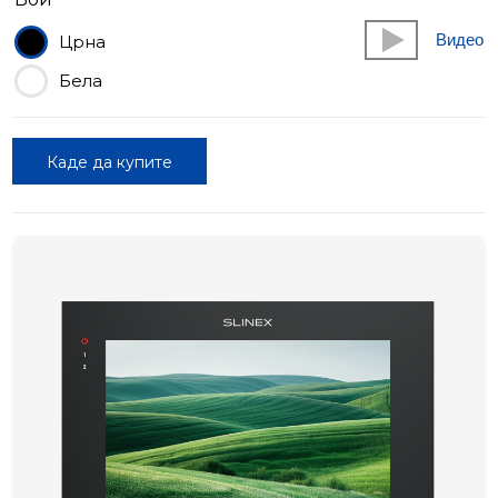
Видео
Црна
Бела
Каде да купите