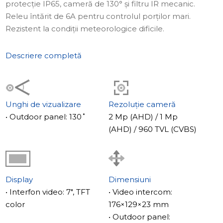
protecție IP65, cameră de 130° și filtru IR mecanic.
Releu întărit de 6A pentru controlul porților mari.
Rezistent la condiții meteorologice dificile.
Descriere completă
Unghi de vizualizare
Rezoluție cameră
• Outdoor panel: 130˚
2 Mp (AHD) / 1 Mp
(AHD) / 960 TVL (CVBS)
Display
Dimensiuni
• Interfon video: 7", TFT
• Video intercom:
color
176×129×23 mm
• Outdoor panel: