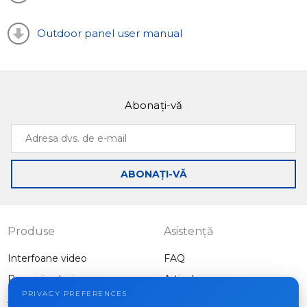
Outdoor panel user manual
Abonați-vă
Adresa
dvs.
de
ABONAȚI-VĂ
e-
mail
Produse
Asistență
Interfoane video
FAQ
Panouri exterioare
Articole
Companie
PRIVACY PREFERENCES
Alte echipamente