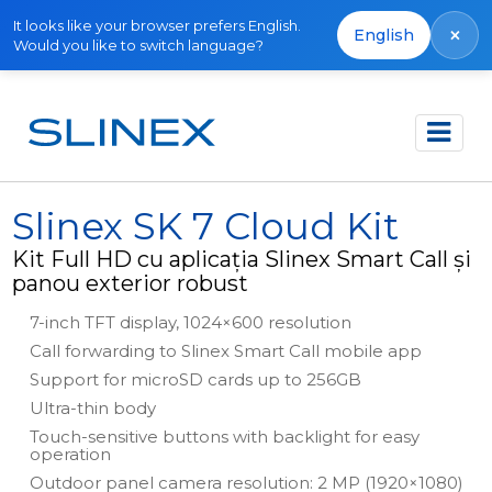
It looks like your browser prefers English.
×
English
Would you like to switch language?
Acasă
Produse
Kituri
Slinex SK 7 Cloud Kit
Slinex SK 7 Cloud Kit
Kit Full HD cu aplicația Slinex Smart Call și
panou exterior robust
7-inch TFT display, 1024×600 resolution
Call forwarding to Slinex Smart Call mobile app
Support for microSD cards up to 256GB
Ultra-thin body
Touch-sensitive buttons with backlight for easy
operation
Outdoor panel camera resolution: 2 MP (1920×1080)