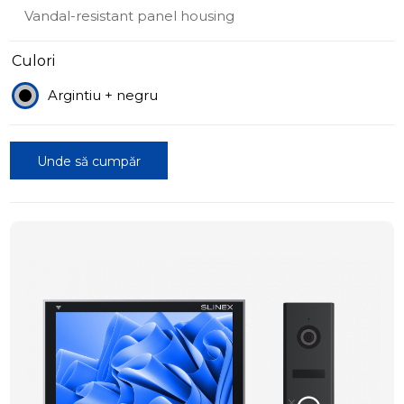
Vandal-resistant panel housing
Culori
Argintiu + negru
Unde să cumpăr