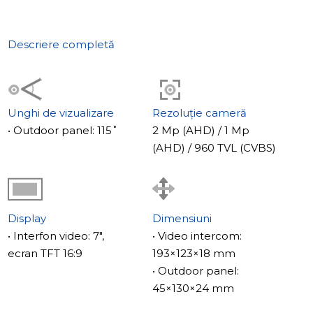
Descriere completă
Unghi de vizualizare
Rezoluție cameră
• Outdoor panel: 115˚
2 Mp (AHD) / 1 Mp
(AHD) / 960 TVL (CVBS)
Display
Dimensiuni
• Interfon video: 7",
• Video intercom:
ecran TFT 16:9
193×123×18 mm
• Outdoor panel:
45×130×24 mm