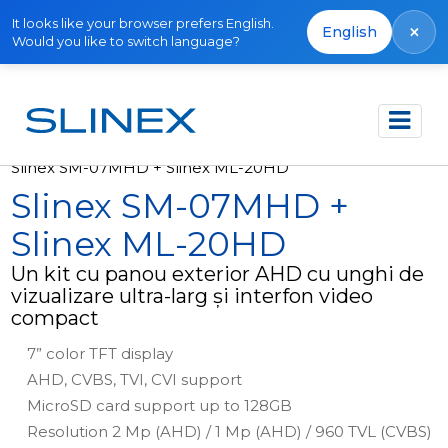
It looks like your browser prefers English.
×
English
Would you like to switch language?
Acasă
Produse
Kituri
Slinex SM-07MHD + Slinex ML-20HD
Slinex SM-07MHD +
Slinex ML-20HD
Un kit cu panou exterior AHD cu unghi de
vizualizare ultra-larg și interfon video
compact
7” color TFT display
AHD, CVBS, TVI, CVI support
MicroSD card support up to 128GB
Resolution 2 Mp (AHD) / 1 Mp (AHD) / 960 TVL (CVBS)