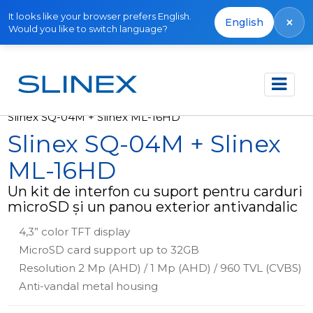
It looks like your browser prefers English.
×
English
Would you like to switch language?
Acasă
Produse
Kituri
Slinex SQ-04M + Slinex ML-16HD
Slinex SQ-04M + Slinex
ML-16HD
Un kit de interfon cu suport pentru carduri
microSD și un panou exterior antivandalic
4,3” color TFT display
MicroSD card support up to 32GB
Resolution 2 Mp (AHD) / 1 Mp (AHD) / 960 TVL (CVBS)
Anti-vandal metal housing