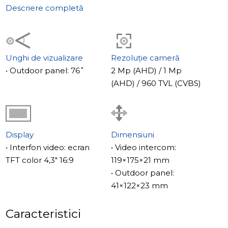
1, AHD-2 și CVBS.
Descriere completă
Unghi de vizualizare
Rezoluție cameră
• Outdoor panel: 76˚
2 Mp (AHD) / 1 Mp
(AHD) / 960 TVL (CVBS)
Display
Dimensiuni
• Interfon video: ecran
• Video intercom:
TFT color 4,3" 16:9
119×175×21 mm
• Outdoor panel:
41×122×23 mm
Caracteristici