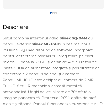
Descriere
Setul combină interfonul video
Slinex SQ-04M
cu
panoul exterior
Slinex ML-16HD
în cea mai nouă
versiune. SQ-04M dispune de software încorporat
pentru detectarea mișcării cu înregistrare pe card
microSD (până la 32 GB) și ecran de 4,3" cu rezoluție
înaltă. Sursă de alimentare integrată și posibilitatea de
conectare a 2 panouri de apel și 2 camere.
Panoul ML-16HD este echipat cu cameră de 2 MP
FullHD, filtru IR mecanic și carcasă metalică
antivandalică. Unghi de vizualizare de 76° oferă o
imagine panoramică. Protecția IP65 îl apără de praf,
ploaie și zăpadă. Panoul funcționează cu semnale AHD-